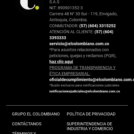
S.A.S
NIT: 890901352-3
Carrera 48 N° 30 Sur - 119, Envigado,
Antioquia, Colombia.
CONMUTADOR:
(57) (604) 3315252
ATENCIÓN AL CLIENTE:
(57) (604)
3393333
servicio@elcolombiano.com.co
*Para asuntos relacionados con
peticiones, quejas y reclamos (PQR),
haz clic aquí
PROGRAMA DE TRANSPARENCIA Y
ÉTICA EMPRESARIAL:
oficialdecumplimiento@elcolombiano.com.
*Buzón exclusivo para notificaciones judiciales:
notificacionesjudiciales@elcolombiano.com.co
GRUPO EL COLOMBIANO
POLÍTICA DE PRIVACIDAD
CONTÁCTANOS
SUPERINTENDENCIA DE
INDUSTRIA Y COMERCIO
TÉRMINOS Y