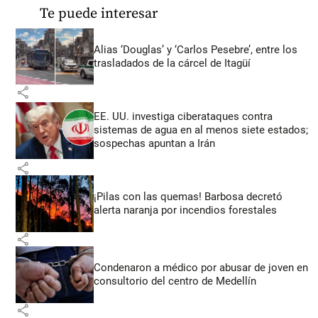
Te puede interesar
Alias ‘Douglas’ y ‘Carlos Pesebre’, entre los
trasladados de la cárcel de Itagüí
share
EE. UU. investiga ciberataques contra
sistemas de agua en al menos siete estados;
sospechas apuntan a Irán
share
¡Pilas con las quemas! Barbosa decretó
alerta naranja por incendios forestales
share
Condenaron a médico por abusar de joven en
consultorio del centro de Medellín
share