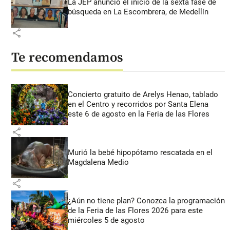
La JEP anunció el inicio de la sexta fase de
búsqueda en La Escombrera, de Medellín
share
Te recomendamos
Concierto gratuito de Arelys Henao, tablado
en el Centro y recorridos por Santa Elena
este 6 de agosto en la Feria de las Flores
share
Murió la bebé hipopótamo rescatada en el
Magdalena Medio
share
¿Aún no tiene plan? Conozca la programación
de la Feria de las Flores 2026 para este
miércoles 5 de agosto