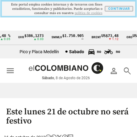
Este portal emplea cookies internas y de terceros con fines
estadísticos, funcionales y publicitarios. Puede aceptarlas o
CONTINUAR
consultar más en nuestra
politica de cookies
48 %
$386,1273
$1.750.905
US$73,48
US$
UVR
SMMLV
BRENT
ORO
Cintillo
 0.05
▲ 0.03
—
▼ 1.12
de
Pico y Placa Medellín
Sabado
no
no
indicadores
económicos
menu
person
search
Colombia
Sábado
, 8 de Agosto de 2026
Este lunes 21 de octubre no será
festivo