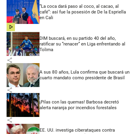
“La coca dará paso al coco, al cacao, al
café”: así fue la posesión de De la Espriella
en Cali
share
DIM buscará, en su partido 40 del año,
ratificar su “renacer” en Liga enfrentando al
Tolima
share
A sus 80 años, Lula confirma que buscará un
cuarto mandato como presidente de Brasil
share
¡Pilas con las quemas! Barbosa decretó
alerta naranja por incendios forestales
share
EE. UU. investiga ciberataques contra