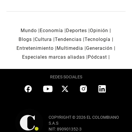
Mundo
Economía
Deportes
Opinión
Blogs
Cultura
Tendencias
Tecnología
Entretenimiento
Multimedia
Generación
Especiales marcas aliadas
Pódcast
REDES SOCIALES
COPYRIGHT © 2026 EL COLOMBIANO
S.A.S
NIT: 890901352-3