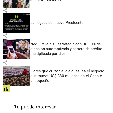
share
La llegada del nuevo Presidente
share
Nequi revela su estrategia con IA: 80% de
atención automatizada y cartera de crédito
multiplicada por diez
share
Flores que cruzan el cielo: así es el negocio
que mueve US$ 380 millones en el Oriente
antioqueño
share
Te puede interesar