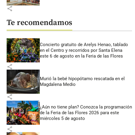
share
Te recomendamos
Concierto gratuito de Arelys Henao, tablado
en el Centro y recorridos por Santa Elena
este 6 de agosto en la Feria de las Flores
share
Murió la bebé hipopótamo rescatada en el
Magdalena Medio
share
¿Aún no tiene plan? Conozca la programación
de la Feria de las Flores 2026 para este
miércoles 5 de agosto
share