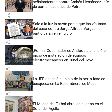
señalamientos contra Andrés Hernández, jefe
de comunicaciones de Petro
share
Sale a la luz la razón por la que las víctimas
del caso contra Jorge Alfredo Vargas no
participarán en el juicio
share
¡Por fin! Gobernador de Antioquia anunció el
inicio de instalación de equipos
electromecánicos en Túnel del Toyo
share
La JEP anunció el inicio de la sexta fase de
búsqueda en La Escombrera, de Medellín
share
El Museo del Fútbol abre las puertas en el
Solar del Águila