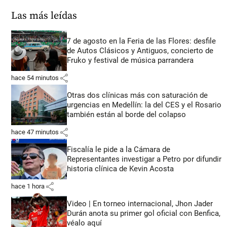
Las más leídas
7 de agosto en la Feria de las Flores: desfile
de Autos Clásicos y Antiguos, concierto de
Fruko y festival de música parrandera
share
hace 54 minutos
Otras dos clínicas más con saturación de
urgencias en Medellín: la del CES y el Rosario
también están al borde del colapso
share
hace 47 minutos
Fiscalía le pide a la Cámara de
Representantes investigar a Petro por difundir
historia clínica de Kevin Acosta
share
hace 1 hora
Video | En torneo internacional, Jhon Jader
Durán anota su primer gol oficial con Benfica,
véalo aquí