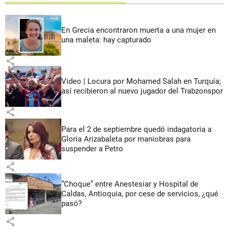
En Grecia encontraron muerta a una mujer en
una maleta: hay capturado
share
Video | Locura por Mohamed Salah en Turquía;
así recibieron al nuevo jugador del Trabzonspor
share
Para el 2 de septiembre quedó indagatoria a
Gloria Arizabaleta por maniobras para
suspender a Petro
share
“Choque” entre Anestesiar y Hospital de
Caldas, Antioquia, por cese de servicios, ¿qué
pasó?
share