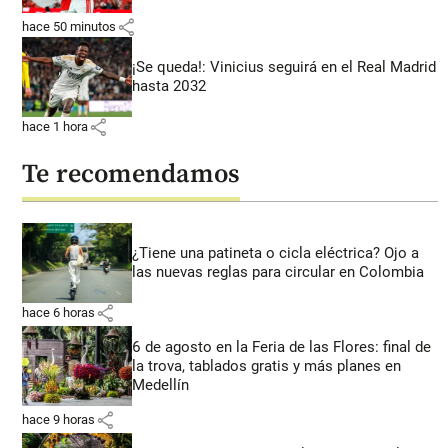
share
hace 50 minutos
¡Se queda!: Vinicius seguirá en el Real Madrid
hasta 2032
share
hace 1 hora
Te recomendamos
¿Tiene una patineta o cicla eléctrica? Ojo a
las nuevas reglas para circular en Colombia
share
hace 6 horas
6 de agosto en la Feria de las Flores: final de
la trova, tablados gratis y más planes en
Medellín
share
hace 9 horas