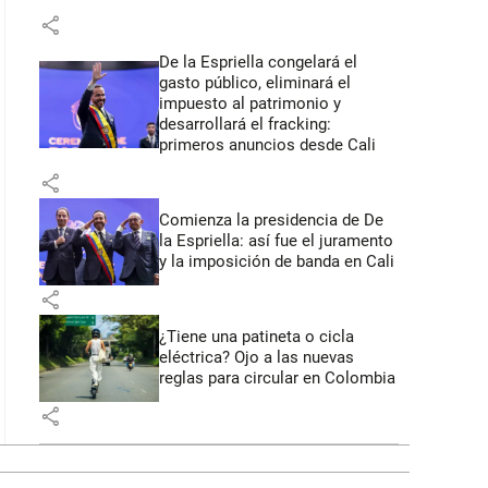
share
De la Espriella congelará el
gasto público, eliminará el
impuesto al patrimonio y
desarrollará el fracking:
primeros anuncios desde Cali
share
Comienza la presidencia de De
la Espriella: así fue el juramento
y la imposición de banda en Cali
share
¿Tiene una patineta o cicla
eléctrica? Ojo a las nuevas
reglas para circular en Colombia
share