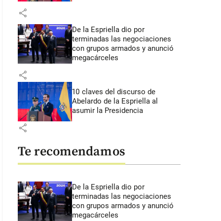
share
De la Espriella dio por
terminadas las negociaciones
con grupos armados y anunció
megacárceles
share
10 claves del discurso de
Abelardo de la Espriella al
asumir la Presidencia
share
Te recomendamos
De la Espriella dio por
terminadas las negociaciones
con grupos armados y anunció
megacárceles