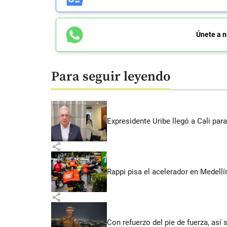
Únete a n
Para seguir leyendo
Expresidente Uribe llegó a Cali para
share
Rappi pisa el acelerador en Medel
share
Con refuerzo del pie de fuerza, así 