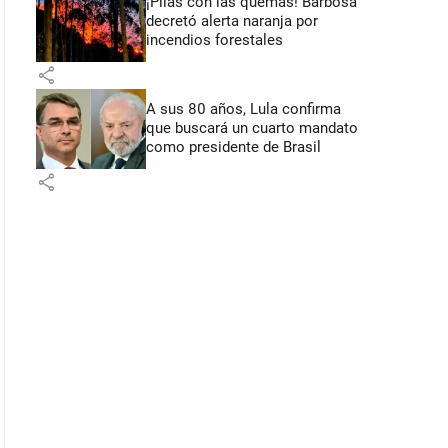
¡Pilas con las quemas! Barbosa
decretó alerta naranja por
incendios forestales
share
A sus 80 años, Lula confirma
que buscará un cuarto mandato
como presidente de Brasil
share