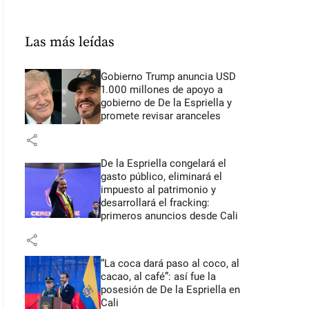
Las más leídas
Gobierno Trump anuncia USD
1.000 millones de apoyo a
gobierno de De la Espriella y
promete revisar aranceles
share
De la Espriella congelará el
gasto público, eliminará el
impuesto al patrimonio y
desarrollará el fracking:
primeros anuncios desde Cali
share
“La coca dará paso al coco, al
cacao, al café”: así fue la
posesión de De la Espriella en
Cali