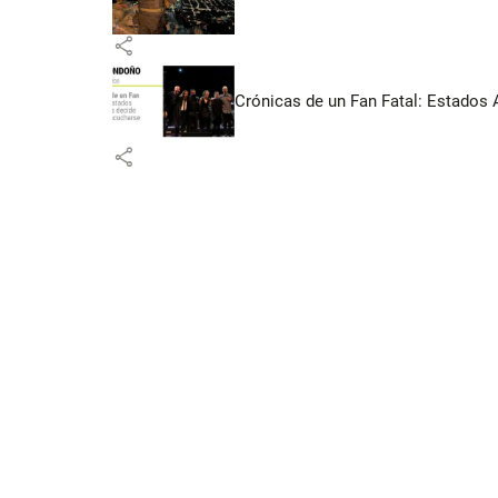
share
Crónicas de un Fan Fatal: Estados 
share