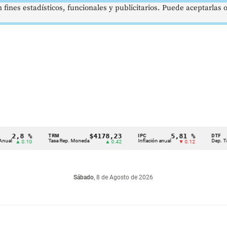
 fines estadísticos, funcionales y publicitarios. Puede aceptarlas
2,8 %
$4178,23
5,81 %
TRM
IPC
DTF
l
Tasa Rep. Moneda
Inflación anual
Dep. Términ
▲ 0.10
▲ 0.42
▼ 0.12
Sábado
, 8 de Agosto de 2026