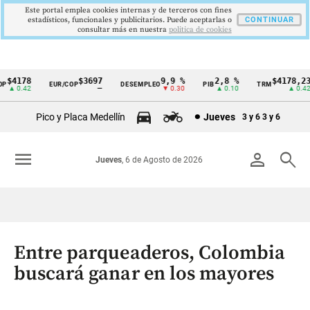
Este portal emplea cookies internas y de terceros con fines
estadísticos, funcionales y publicitarios. Puede aceptarlas o
CONTINUAR
consultar más en nuestra
politica de cookies
$4178
$3697
9,9 %
2,8 %
$4178,23
EUR/COP
DESEMPLEO
PIB
TRM
Cintillo
▲ 0.42
—
▼ 0.30
▲ 0.10
▲ 0.42
de
Pico y Placa Medellín
Jueves
3 y 6
3 y 6
indicadores
económicos
menu
person
search
Jueves
, 6 de Agosto de 2026
Colombia
Entre parqueaderos, Colombia
buscará ganar en los mayores