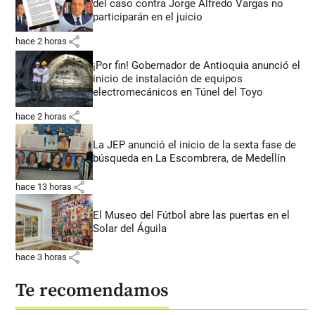
del caso contra Jorge Alfredo Vargas no
participarán en el juicio
share
hace 2 horas
¡Por fin! Gobernador de Antioquia anunció el
inicio de instalación de equipos
electromecánicos en Túnel del Toyo
share
hace 2 horas
La JEP anunció el inicio de la sexta fase de
búsqueda en La Escombrera, de Medellín
share
hace 13 horas
El Museo del Fútbol abre las puertas en el
Solar del Águila
share
hace 3 horas
Te recomendamos