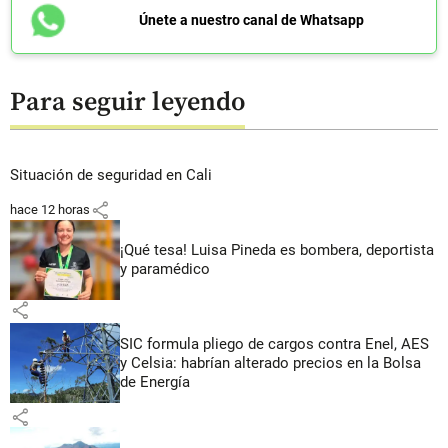
Únete a nuestro canal de Whatsapp
Para seguir leyendo
Situación de seguridad en Cali
share
hace 12 horas
¡Qué tesa! Luisa Pineda es bombera, deportista
y paramédico
share
SIC formula pliego de cargos contra Enel, AES
y Celsia: habrían alterado precios en la Bolsa
de Energía
share