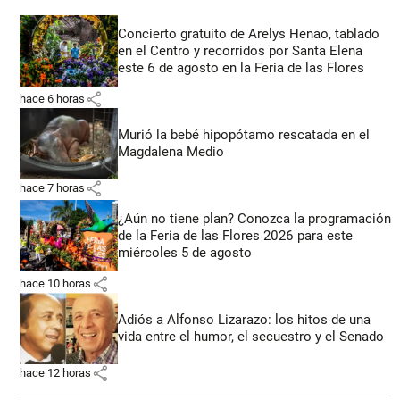
Concierto gratuito de Arelys Henao, tablado
en el Centro y recorridos por Santa Elena
este 6 de agosto en la Feria de las Flores
share
hace 6 horas
Murió la bebé hipopótamo rescatada en el
Magdalena Medio
share
hace 7 horas
¿Aún no tiene plan? Conozca la programación
de la Feria de las Flores 2026 para este
miércoles 5 de agosto
share
hace 10 horas
Adiós a Alfonso Lizarazo: los hitos de una
vida entre el humor, el secuestro y el Senado
share
hace 12 horas