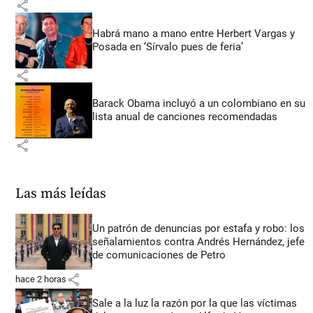
share
Habrá mano a mano entre Herbert Vargas y
Posada en ‘Sírvalo pues de feria’
share
Barack Obama incluyó a un colombiano en su
lista anual de canciones recomendadas
share
Las más leídas
Un patrón de denuncias por estafa y robo: los
señalamientos contra Andrés Hernández, jefe
de comunicaciones de Petro
share
hace 2 horas
Sale a la luz la razón por la que las víctimas