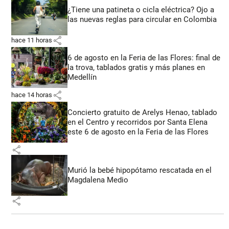
¿Tiene una patineta o cicla eléctrica? Ojo a
las nuevas reglas para circular en Colombia
share
hace 11 horas
6 de agosto en la Feria de las Flores: final de
la trova, tablados gratis y más planes en
Medellín
share
hace 14 horas
Concierto gratuito de Arelys Henao, tablado
en el Centro y recorridos por Santa Elena
este 6 de agosto en la Feria de las Flores
share
Murió la bebé hipopótamo rescatada en el
Magdalena Medio
share