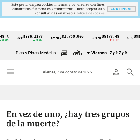
Este portal emplea cookies internas y de terceros con fines
estadísticos, funcionales y publicitarios. Puede aceptarlas o
CONTINUAR
consultar más en nuestra
politica de cookies
8 %
$386,1273
$1.750.905
US$73,48
US$3
UVR
SMMLV
BRENT
ORO
Cintillo
.05
▲ 0.03
—
▼ 1.12
de
Pico y Placa Medellín
Viernes
7 y 9
7 y 9
indicadores
económicos
menu
person
search
Viernes
, 7 de Agosto de 2026
Colombia
En vez de uno, ¿hay tres grupos
de la muerte?