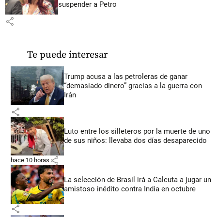
suspender a Petro
share
Te puede interesar
Trump acusa a las petroleras de ganar
“demasiado dinero” gracias a la guerra con
Irán
share
Luto entre los silleteros por la muerte de uno
de sus niños: llevaba dos días desaparecido
share
hace 10 horas
La selección de Brasil irá a Calcuta a jugar un
amistoso inédito contra India en octubre
share