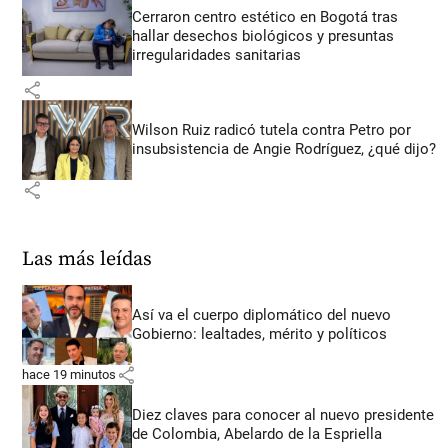
Cerraron centro estético en Bogotá tras
hallar desechos biológicos y presuntas
irregularidades sanitarias
share
Wilson Ruiz radicó tutela contra Petro por
insubsistencia de Angie Rodríguez, ¿qué dijo?
share
Las más leídas
Así va el cuerpo diplomático del nuevo
Gobierno: lealtades, mérito y políticos
share
hace 19 minutos
Diez claves para conocer al nuevo presidente
de Colombia, Abelardo de la Espriella