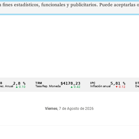
 fines estadísticos, funcionales y publicitarios. Puede aceptarlas
2,8 %
$4178,23
5,81 %
TRM
IPC
DTF
al
Tasa Rep. Moneda
Inflación anual
Dep. Térmi
▲ 0.10
▲ 0.42
▼ 0.12
Viernes
, 7 de Agosto de 2026