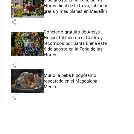
6 de agosto en la Feria de las
Flores: final de la trova, tablados
gratis y más planes en Medellín
share
Concierto gratuito de Arelys
Henao, tablado en el Centro y
recorridos por Santa Elena este
6 de agosto en la Feria de las
Flores
share
Murió la bebé hipopótamo
rescatada en el Magdalena
Medio
share