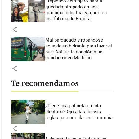
Empleado extranjero habría
quedado atrapado en una
máquina industrial y murió en
una fábrica de Bogotá
share
Mal parqueado y robándose
agua de un hidrante para lavar el
bus: Así fue la sanción a un
conductor en Medellín
share
Te recomendamos
¿Tiene una patineta o cicla
eléctrica? Ojo a las nuevas
reglas para circular en Colombia
share