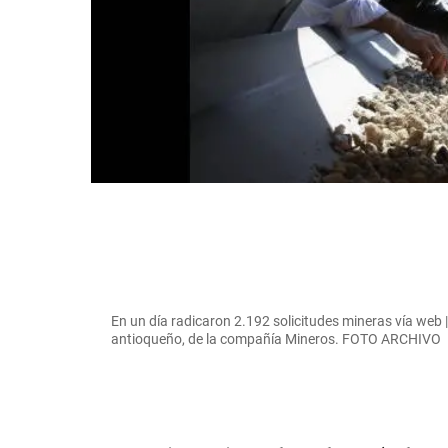
En un día radicaron 2.192 solicitudes mineras vía web 
antioqueño, de la compañía Mineros. FOTO ARCHIVO