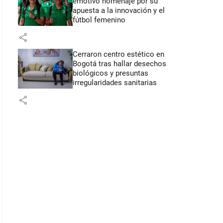
emotivo homenaje por su
apuesta a la innovación y el
fútbol femenino
share
Cerraron centro estético en
Bogotá tras hallar desechos
biológicos y presuntas
irregularidades sanitarias
share