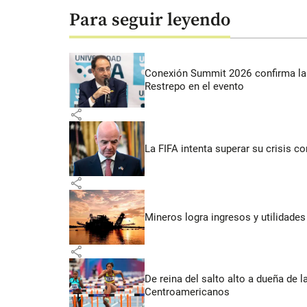
Para seguir leyendo
Conexión Summit 2026 confirma la 
Restrepo en el evento
share
La FIFA intenta superar su crisis co
share
Mineros logra ingresos y utilidade
share
De reina del salto alto a dueña de l
Centroamericanos