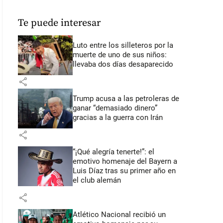
Te puede interesar
Luto entre los silleteros por la
muerte de uno de sus niños:
llevaba dos días desaparecido
share
Trump acusa a las petroleras de
ganar “demasiado dinero”
gracias a la guerra con Irán
share
“¡Qué alegría tenerte!”: el
emotivo homenaje del Bayern a
Luis Díaz tras su primer año en
el club alemán
share
Atlético Nacional recibió un