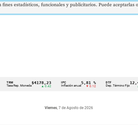
 fines estadísticos, funcionales y publicitarios. Puede aceptarlas
$4178,23
5,81 %
12,48 
RM
IPC
DTF
asa Rep. Moneda
Inflación anual
Dep. Término Fijo
▲ 0.42
▼ 0.12
▲ 0.0
Viernes
, 7 de Agosto de 2026