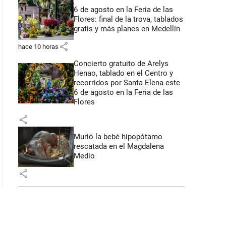
6 de agosto en la Feria de las
Flores: final de la trova, tablados
gratis y más planes en Medellín
share
hace 10 horas
Concierto gratuito de Arelys
Henao, tablado en el Centro y
recorridos por Santa Elena este
6 de agosto en la Feria de las
Flores
share
Murió la bebé hipopótamo
rescatada en el Magdalena
Medio
share