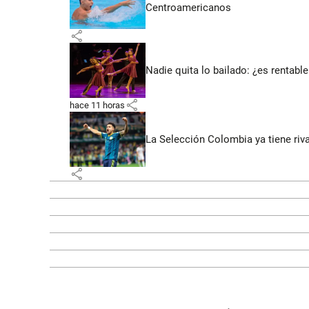
Centroamericanos
share
Nadie quita lo bailado: ¿es rentable
share
hace 11 horas
La Selección Colombia ya tiene riv
share