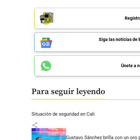
Regístr
Siga las noticias 
Únete a n
Para seguir leyendo
Situación de seguridad en Cali
share
Gustavo Sánchez brilla con un oro 