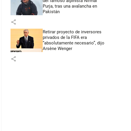
del famoso alpinista Nirmal
Purja, tras una avalancha en
Pakistán
share
Retirar proyecto de inversores
privados de la FIFA era
“absolutamente necesario”, dijo
Arsène Wenger
share