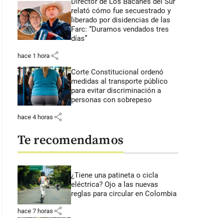
Director de Los Bacanes del Sur
relató cómo fue secuestrado y
liberado por disidencias de las
Farc: “Duramos vendados tres
días”
share
hace 1 hora
Corte Constitucional ordenó
medidas al transporte público
para evitar discriminación a
personas con sobrepeso
share
hace 4 horas
Te recomendamos
¿Tiene una patineta o cicla
eléctrica? Ojo a las nuevas
reglas para circular en Colombia
share
hace 7 horas