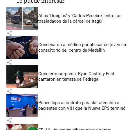
Te puede interesar
Alias ‘Douglas’ y ‘Carlos Pesebre’, entre los
trasladados de la cárcel de Itagüí
share
Condenaron a médico por abusar de joven en
consultorio del centro de Medellín
share
Concierto sorpresa: Ryan Castro y Feid
cantaron en terraza de Pedregal
share
Ponen lupa a contrato para dar atención a
pacientes con VIH que la Nueva EPS terminó
share
EE. UU. investiga ciberataques contra