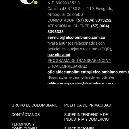
NIT: 890901352-3
Carrera 48 N° 30 Sur - 119, Envigado,
Antioquia, Colombia.
CONMUTADOR:
(57) (604) 3315252
ATENCIÓN AL CLIENTE:
(57) (604)
3393333
servicio@elcolombiano.com.co
*Para asuntos relacionados con
peticiones, quejas y reclamos (PQR),
haz clic aquí
PROGRAMA DE TRANSPARENCIA Y
ÉTICA EMPRESARIAL:
oficialdecumplimiento@elcolombiano.com.
*Buzón exclusivo para notificaciones judiciales:
notificacionesjudiciales@elcolombiano.com.co
GRUPO EL COLOMBIANO
POLÍTICA DE PRIVACIDAD
CONTÁCTANOS
SUPERINTENDENCIA DE
INDUSTRIA Y COMERCIO
TÉRMINOS Y
CONDICIONES
SUSCRIPCIONES