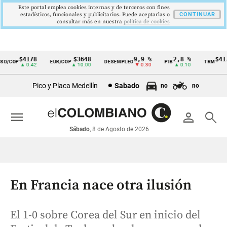
Este portal emplea cookies internas y de terceros con fines
estadísticos, funcionales y publicitarios. Puede aceptarlas o
CONTINUAR
consultar más en nuestra
politica de cookies
$4178
$3648
9,9 %
2,8 %
$4178
/COP
EUR/COP
DESEMPLEO
PIB
TRM
Cintillo
▲ 0.42
▲ 10.00
▼ 0.30
▲ 0.10
▲ 
de
Pico y Placa Medellín
Sabado
no
no
indicadores
económicos
menu
person
search
Colombia
Sábado
, 8 de Agosto de 2026
En Francia nace otra ilusión
El 1-0 sobre Corea del Sur en inicio del