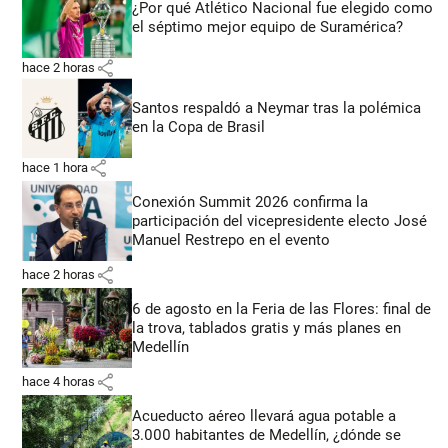
¿Por qué Atlético Nacional fue elegido como
el séptimo mejor equipo de Suramérica?
share
hace 2 horas
Santos respaldó a Neymar tras la polémica
en la Copa de Brasil
share
hace 1 hora
Conexión Summit 2026 confirma la
participación del vicepresidente electo José
Manuel Restrepo en el evento
share
hace 2 horas
6 de agosto en la Feria de las Flores: final de
la trova, tablados gratis y más planes en
Medellín
share
hace 4 horas
Acueducto aéreo llevará agua potable a
3.000 habitantes de Medellín, ¿dónde se