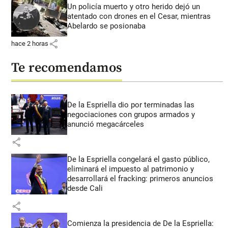
Un policía muerto y otro herido dejó un
atentado con drones en el Cesar, mientras
Abelardo se posionaba
share
hace 2 horas
Te recomendamos
De la Espriella dio por terminadas las
negociaciones con grupos armados y
anunció megacárceles
share
De la Espriella congelará el gasto público,
eliminará el impuesto al patrimonio y
desarrollará el fracking: primeros anuncios
desde Cali
share
Comienza la presidencia de De la Espriella: