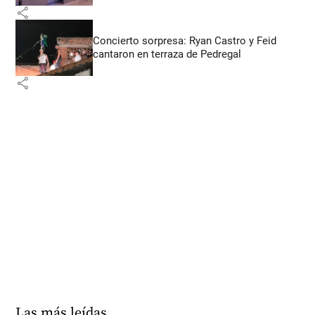
share
Concierto sorpresa: Ryan Castro y Feid
cantaron en terraza de Pedregal
share
Las más leídas