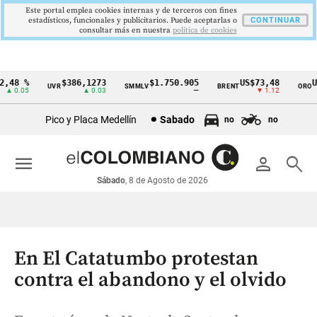
Este portal emplea cookies internas y de terceros con fines
estadísticos, funcionales y publicitarios. Puede aceptarlas o
CONTINUAR
consultar más en nuestra
politica de cookies
48 %
$386,1273
$1.750.905
US$73,48
US$
UVR
SMMLV
BRENT
ORO
Cintillo
 0.05
▲ 0.03
—
▼ 1.12
de
Pico y Placa Medellín
Sabado
no
no
indicadores
económicos
menu
person
search
Colombia
Sábado
, 8 de Agosto de 2026
En El Catatumbo protestan
contra el abandono y el olvido