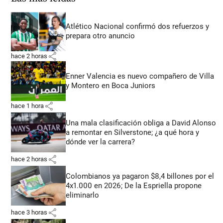
Atlético Nacional confirmó dos refuerzos y
prepara otro anuncio
share
hace 2 horas
Enner Valencia es nuevo compañero de Villa
y Montero en Boca Juniors
share
hace 1 hora
Una mala clasificación obliga a David Alonso
a remontar en Silverstone; ¿a qué hora y
dónde ver la carrera?
share
hace 2 horas
Colombianos ya pagaron $8,4 billones por el
4x1.000 en 2026; De la Espriella propone
eliminarlo
share
hace 3 horas