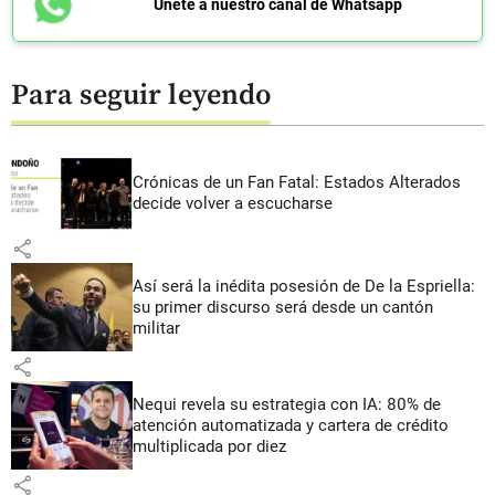
Únete a nuestro canal de Whatsapp
Para seguir leyendo
Crónicas de un Fan Fatal: Estados Alterados
decide volver a escucharse
share
Así será la inédita posesión de De la Espriella:
su primer discurso será desde un cantón
militar
share
Nequi revela su estrategia con IA: 80% de
atención automatizada y cartera de crédito
multiplicada por diez
share