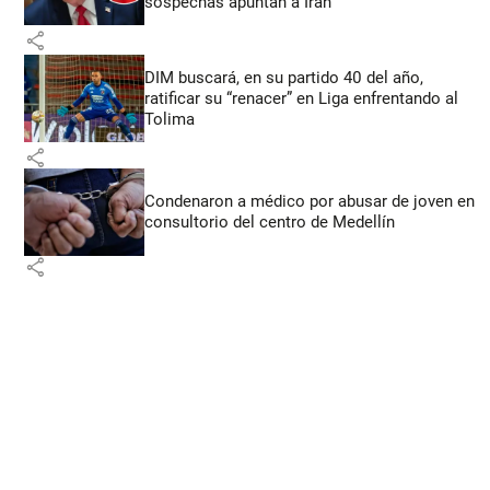
sospechas apuntan a Irán
share
DIM buscará, en su partido 40 del año,
ratificar su “renacer” en Liga enfrentando al
Tolima
share
Condenaron a médico por abusar de joven en
consultorio del centro de Medellín
share