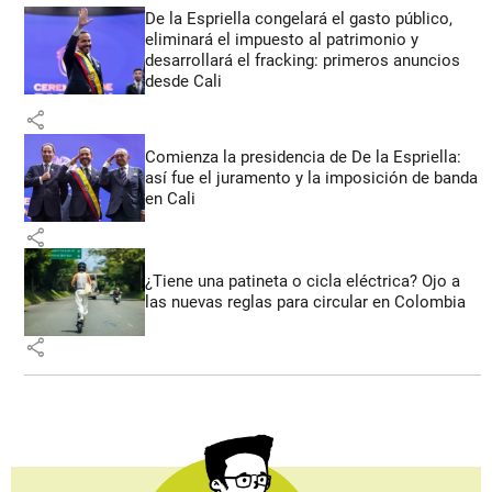
De la Espriella congelará el gasto público,
eliminará el impuesto al patrimonio y
desarrollará el fracking: primeros anuncios
desde Cali
share
Comienza la presidencia de De la Espriella:
así fue el juramento y la imposición de banda
en Cali
share
¿Tiene una patineta o cicla eléctrica? Ojo a
las nuevas reglas para circular en Colombia
share