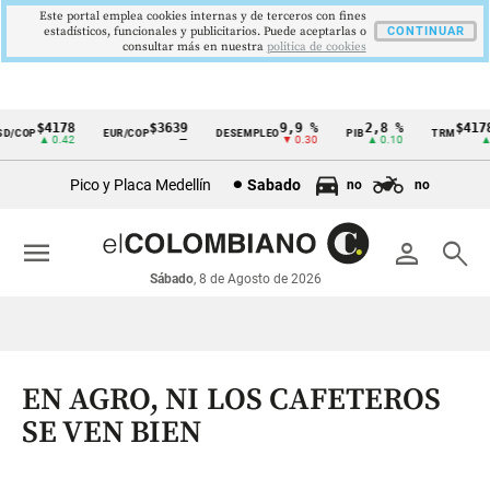
Este portal emplea cookies internas y de terceros con fines
estadísticos, funcionales y publicitarios. Puede aceptarlas o
CONTINUAR
consultar más en nuestra
politica de cookies
$4178
$3639
9,9 %
2,8 %
$4178,
COP
EUR/COP
DESEMPLEO
PIB
TRM
Cintillo
▲ 0.42
—
▼ 0.30
▲ 0.10
▲ 0.
de
Pico y Placa Medellín
Sabado
no
no
indicadores
económicos
menu
person
search
Colombia
Sábado
, 8 de Agosto de 2026
EN AGRO, NI LOS CAFETEROS
SE VEN BIEN