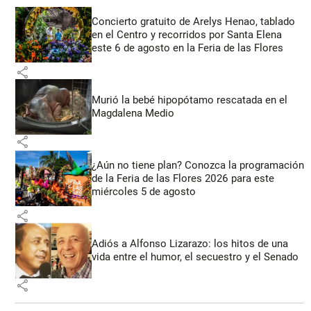
Concierto gratuito de Arelys Henao, tablado
en el Centro y recorridos por Santa Elena
este 6 de agosto en la Feria de las Flores
share
Murió la bebé hipopótamo rescatada en el
Magdalena Medio
share
¿Aún no tiene plan? Conozca la programación
de la Feria de las Flores 2026 para este
miércoles 5 de agosto
share
Adiós a Alfonso Lizarazo: los hitos de una
vida entre el humor, el secuestro y el Senado
share