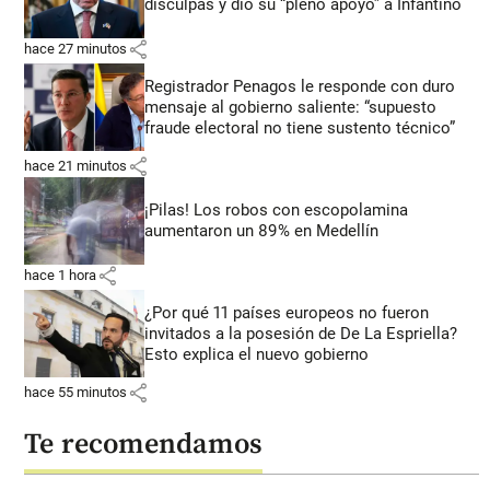
disculpas y dio su “pleno apoyo” a Infantino
share
hace 27 minutos
Registrador Penagos le responde con duro
mensaje al gobierno saliente: “supuesto
fraude electoral no tiene sustento técnico”
share
hace 21 minutos
¡Pilas! Los robos con escopolamina
aumentaron un 89% en Medellín
share
hace 1 hora
¿Por qué 11 países europeos no fueron
invitados a la posesión de De La Espriella?
Esto explica el nuevo gobierno
share
hace 55 minutos
Te recomendamos