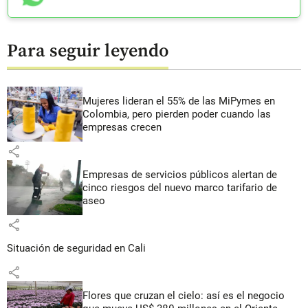
Para seguir leyendo
Mujeres lideran el 55% de las MiPymes en
Colombia, pero pierden poder cuando las
empresas crecen
share
Empresas de servicios públicos alertan de
cinco riesgos del nuevo marco tarifario de
aseo
share
Situación de seguridad en Cali
share
Flores que cruzan el cielo: así es el negocio