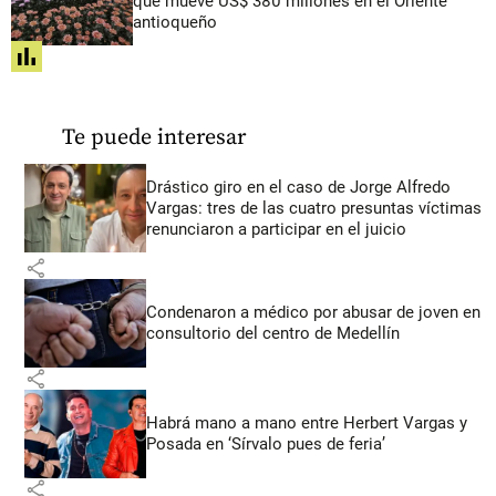
que mueve US$ 380 millones en el Oriente
antioqueño
share
Te puede interesar
Drástico giro en el caso de Jorge Alfredo
Vargas: tres de las cuatro presuntas víctimas
renunciaron a participar en el juicio
share
Condenaron a médico por abusar de joven en
consultorio del centro de Medellín
share
Habrá mano a mano entre Herbert Vargas y
Posada en ‘Sírvalo pues de feria’
share