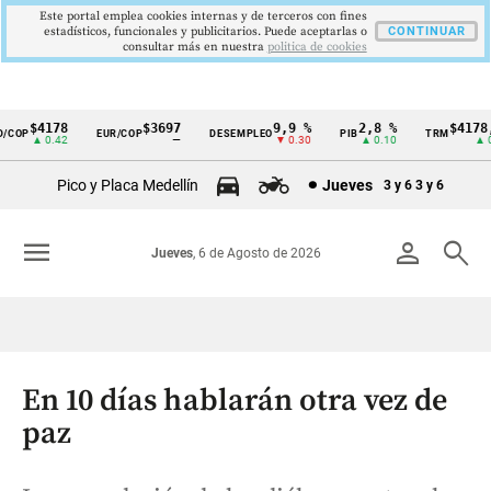
Este portal emplea cookies internas y de terceros con fines
estadísticos, funcionales y publicitarios. Puede aceptarlas o
CONTINUAR
consultar más en nuestra
politica de cookies
$4178
$3697
9,9 %
2,8 %
$4178,2
OP
EUR/COP
DESEMPLEO
PIB
TRM
Cintillo
▲ 0.42
—
▼ 0.30
▲ 0.10
▲ 0.4
de
Pico y Placa Medellín
Jueves
3 y 6
3 y 6
indicadores
económicos
menu
person
search
Jueves
, 6 de Agosto de 2026
Colombia
En 10 días hablarán otra vez de
paz