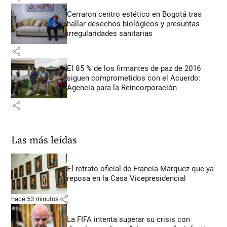
Cerraron centro estético en Bogotá tras
hallar desechos biológicos y presuntas
irregularidades sanitarias
share
El 85 % de los firmantes de paz de 2016
siguen comprometidos con el Acuerdo:
Agencia para la Reincorporación
share
Las más leídas
El retrato oficial de Francia Márquez que ya
reposa en la Casa Vicepresidencial
share
hace 53 minutos
La FIFA intenta superar su crisis con