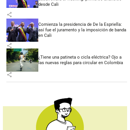
desde Cali
share
Comienza la presidencia de De la Espriella:
así fue el juramento y la imposición de banda
en Cali
share
¿Tiene una patineta o cicla eléctrica? Ojo a
las nuevas reglas para circular en Colombia
share