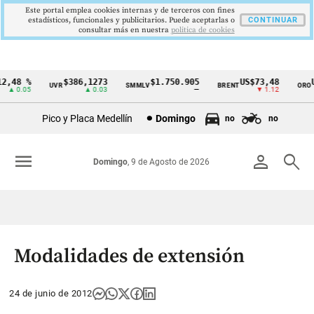
Este portal emplea cookies internas y de terceros con fines
estadísticos, funcionales y publicitarios. Puede aceptarlas o
CONTINUAR
consultar más en nuestra
politica de cookies
,48 %
$386,1273
$1.750.905
US$73,48
US
UVR
SMMLV
BRENT
ORO
Cintillo
▲ 0.05
▲ 0.03
—
▼ 1.12
de
Pico y Placa Medellín
Domingo
no
no
indicadores
económicos
menu
person
search
Domingo
, 9 de Agosto de 2026
Colombia
Modalidades de extensión
24 de junio de 2012