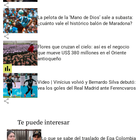
share
La pelota de la ‘Mano de Dios’ sale a subasta:
¿cuánto vale el histórico balón de Maradona?
share
Flores que cruzan el cielo: así es el negocio
que mueve US$ 380 millones en el Oriente
antioqueño
share
Video | Vinícius volvió y Bernardo Silva debutó:
vea los goles del Real Madrid ante Ferencvaros
share
Te puede interesar
Lo que se sabe del traslado de Epa Colombia