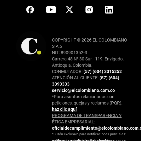
COPYRIGHT © 2026 EL COLOMBIANO
S.A.S
NIT: 890901352-3
Carrera 48 N° 30 Sur - 119, Envigado,
Antioquia, Colombia.
CONMUTADOR:
(57) (604) 3315252
ATENCIÓN AL CLIENTE:
(57) (604)
3393333
servicio@elcolombiano.com.co
*Para asuntos relacionados con
peticiones, quejas y reclamos (PQR),
haz clic aquí
PROGRAMA DE TRANSPARENCIA Y
ÉTICA EMPRESARIAL:
oficialdecumplimiento@elcolombiano.com.
*Buzón exclusivo para notificaciones judiciales:
notificacionesjudiciales@elcolombiano.com.co