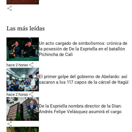
share
Las más leídas
Un acto cargado de simbolismos: crónica de
la posesión de De la Espriella en el batallón
Pichincha de Cali
share
hace 2 horas
El primer golpe del gobierno de Abelardo: así
sacaron a los 117 capos de la cárcel de Itagüí
share
hace 2 horas
De la Espriella nombra director de la Dian:
Andrés Felipe Velásquez asumirá el cargo
share