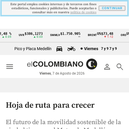
Este portal emplea cookies internas y de terceros con fines
estadísticos, funcionales y publicitarios. Puede aceptarlas o
CONTINUAR
consultar más en nuestra
politica de cookies
48 %
$386,1273
$1.750.905
US$73,48
US$
UVR
SMMLV
BRENT
ORO
Cintillo
 0.05
▲ 0.03
—
▼ 1.12
de
Pico y Placa Medellín
Viernes
7 y 9
7 y 9
indicadores
económicos
menu
person
search
Colombia
Viernes
, 7 de Agosto de 2026
Hoja de ruta para crecer
El futuro de la movilidad sostenible de la