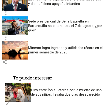
y dio su “pleno apoyo” a Infantino
share
Sede presidencial de De la Espriella en
Barranquilla no estará lista el 7 de agosto, ¿por
qué?
share
Mineros logra ingresos y utilidades récord en el
primer semestre de 2026
share
Te puede interesar
Luto entre los silleteros por la muerte de uno
de sus niños: llevaba dos días desaparecido
share