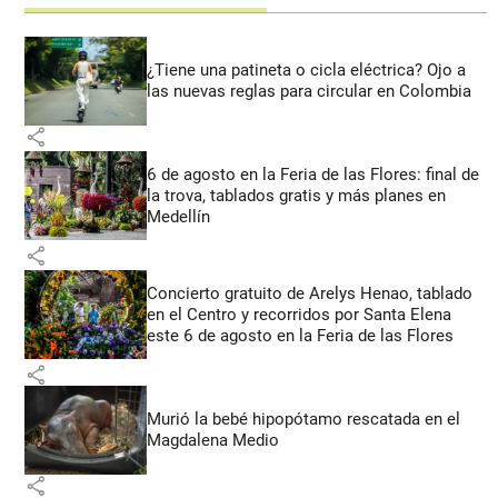
¿Tiene una patineta o cicla eléctrica? Ojo a
las nuevas reglas para circular en Colombia
share
6 de agosto en la Feria de las Flores: final de
la trova, tablados gratis y más planes en
Medellín
share
Concierto gratuito de Arelys Henao, tablado
en el Centro y recorridos por Santa Elena
este 6 de agosto en la Feria de las Flores
share
Murió la bebé hipopótamo rescatada en el
Magdalena Medio
share