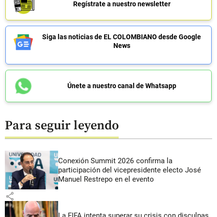
Regístrate a nuestro newsletter
Siga las noticias de EL COLOMBIANO desde Google
News
Únete a nuestro canal de Whatsapp
Para seguir leyendo
Conexión Summit 2026 confirma la
participación del vicepresidente electo José
Manuel Restrepo en el evento
share
La FIFA intenta superar su crisis con disculpas