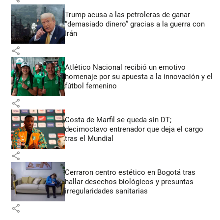
Trump acusa a las petroleras de ganar
“demasiado dinero” gracias a la guerra con
Irán
share
Atlético Nacional recibió un emotivo
homenaje por su apuesta a la innovación y el
fútbol femenino
share
Costa de Marfil se queda sin DT;
decimoctavo entrenador que deja el cargo
tras el Mundial
share
Cerraron centro estético en Bogotá tras
hallar desechos biológicos y presuntas
irregularidades sanitarias
share