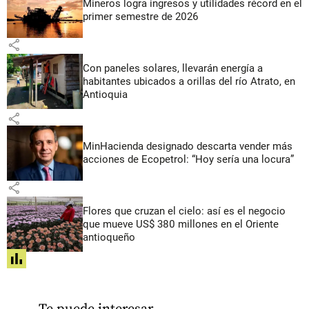
Mineros logra ingresos y utilidades récord en el
primer semestre de 2026
share
Con paneles solares, llevarán energía a
habitantes ubicados a orillas del río Atrato, en
Antioquia
share
MinHacienda designado descarta vender más
acciones de Ecopetrol: “Hoy sería una locura”
share
Flores que cruzan el cielo: así es el negocio
que mueve US$ 380 millones en el Oriente
antioqueño
share