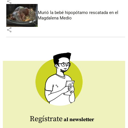
share
Murió la bebé hipopótamo rescatada en el
Magdalena Medio
share
Regístrate
al newsletter