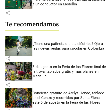
a un conductor en Medellín
share
Te recomendamos
¿Tiene una patineta o cicla eléctrica? Ojo a
las nuevas reglas para circular en Colombia
share
6 de agosto en la Feria de las Flores: final de
la trova, tablados gratis y más planes en
Medellín
share
Concierto gratuito de Arelys Henao, tablado
en el Centro y recorridos por Santa Elena
este 6 de agosto en la Feria de las Flores