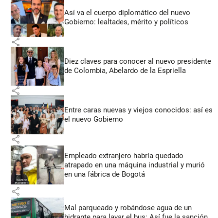
Así va el cuerpo diplomático del nuevo
Gobierno: lealtades, mérito y políticos
share
Diez claves para conocer al nuevo presidente
de Colombia, Abelardo de la Espriella
share
Entre caras nuevas y viejos conocidos: así es
el nuevo Gobierno
share
Empleado extranjero habría quedado
atrapado en una máquina industrial y murió
en una fábrica de Bogotá
share
Mal parqueado y robándose agua de un
hidrante para lavar el bus: Así fue la sanción