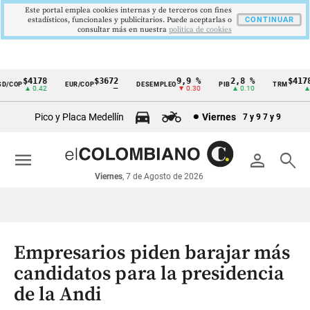
Este portal emplea cookies internas y de terceros con fines
estadísticos, funcionales y publicitarios. Puede aceptarlas o
CONTINUAR
consultar más en nuestra
politica de cookies
$4178
$3672
9,9 %
2,8 %
$4178,
COP
EUR/COP
DESEMPLEO
PIB
TRM
Cintillo
▲ 0.42
—
▼ 0.30
▲ 0.10
▲ 0.
de
Pico y Placa Medellín
Viernes
7 y 9
7 y 9
indicadores
económicos
menu
person
search
Colombia
Viernes
, 7 de Agosto de 2026
Empresarios piden barajar más
candidatos para la presidencia
de la Andi