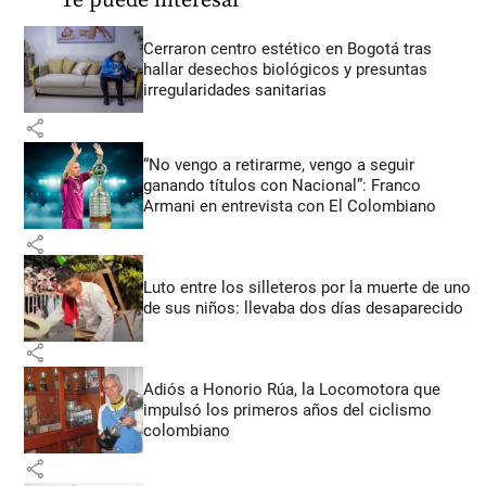
Te puede interesar
Cerraron centro estético en Bogotá tras
hallar desechos biológicos y presuntas
irregularidades sanitarias
share
“No vengo a retirarme, vengo a seguir
ganando títulos con Nacional”: Franco
Armani en entrevista con El Colombiano
share
Luto entre los silleteros por la muerte de uno
de sus niños: llevaba dos días desaparecido
share
Adiós a Honorio Rúa, la Locomotora que
impulsó los primeros años del ciclismo
colombiano
share