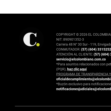
REDES SOCIALES
COPYRIGHT © 2026 EL COLOMBIA
NIT: 890901352-3
Carrera 48 N° 30 Sur - 119, Envigad
CONMUTADOR:
(57) (604) 331525
ATENCIÓN AL CLIENTE:
(57) (604)
servicio@elcolombiano.com.co
*Para asuntos relacionados con pet
(PQR),
haz clic aquí
PROGRAMA DE TRANSPARENCIA Y 
oficialdecumplimiento@elcolomb
*Buzón exclusivo para notificaciones
notificacionesjudiciales@elcolom