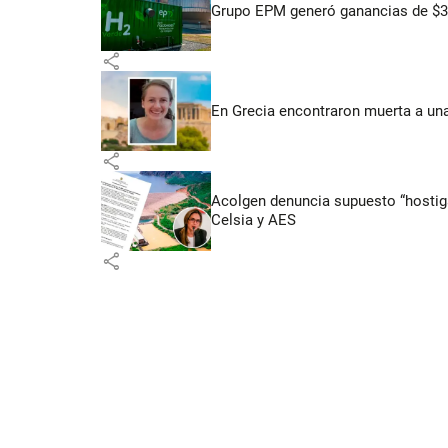
Grupo EPM generó ganancias de $3,
share
En Grecia encontraron muerta a un
share
Acolgen denuncia supuesto “hostigam
Celsia y AES
share