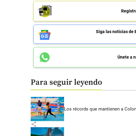
Regístr
Siga las noticias 
Únete a n
Para seguir leyendo
Los récords que mantienen a Colomb
share