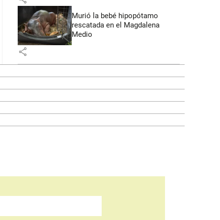
Murió la bebé hipopótamo
rescatada en el Magdalena
Medio
share