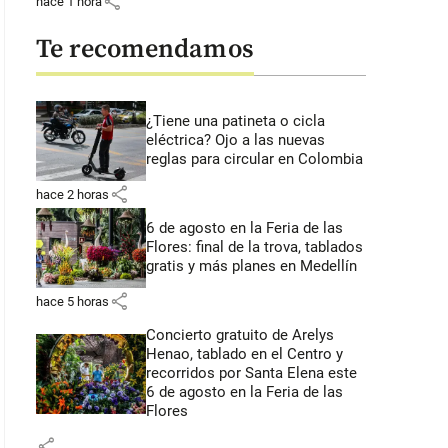
share
hace 1 hora
Te recomendamos
¿Tiene una patineta o cicla
eléctrica? Ojo a las nuevas
reglas para circular en Colombia
share
hace 2 horas
6 de agosto en la Feria de las
Flores: final de la trova, tablados
gratis y más planes en Medellín
share
hace 5 horas
Concierto gratuito de Arelys
Henao, tablado en el Centro y
recorridos por Santa Elena este
6 de agosto en la Feria de las
Flores
share