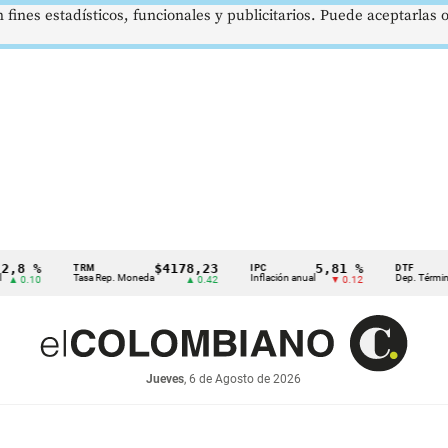
 fines estadísticos, funcionales y publicitarios. Puede aceptarlas
 %
$4178,23
5,81 %
TRM
IPC
DTF
Tasa Rep. Moneda
Inflación anual
Dep. Término Fijo
.10
▲ 0.42
▼ 0.12
Jueves
, 6 de Agosto de 2026