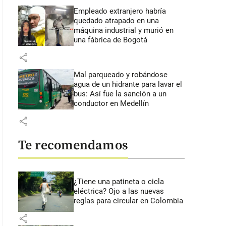
Empleado extranjero habría
quedado atrapado en una
máquina industrial y murió en
una fábrica de Bogotá
share
Mal parqueado y robándose
agua de un hidrante para lavar el
bus: Así fue la sanción a un
conductor en Medellín
share
Te recomendamos
¿Tiene una patineta o cicla
eléctrica? Ojo a las nuevas
reglas para circular en Colombia
share