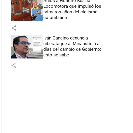
Adiós a Honorio Rúa, la
Locomotora que impulsó los
primeros años del ciclismo
colombiano
share
Iván Cancino denuncia
ciberataque al MinJusticia a
días del cambio de Gobierno;
esto se sabe
share