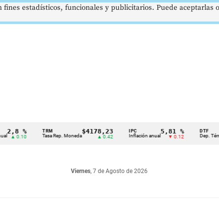
 fines estadísticos, funcionales y publicitarios. Puede aceptarlas
,8 %
$4178,23
5,81 %
TRM
IPC
DTF
Tasa Rep. Moneda
Inflación anual
Dep. Término 
▲ 0.10
▲ 0.42
▼ 0.12
Viernes
, 7 de Agosto de 2026