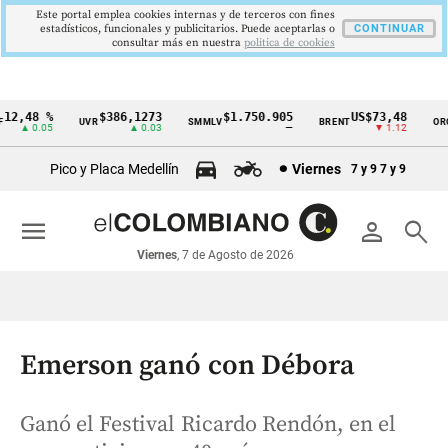
Este portal emplea cookies internas y de terceros con fines
estadísticos, funcionales y publicitarios. Puede aceptarlas o
CONTINUAR
consultar más en nuestra
politica de cookies
2,48 %
$386,1273
$1.750.905
US$73,48
U
UVR
SMMLV
BRENT
ORO
Cintillo
▲ 0.05
▲ 0.03
—
▼ 1.12
de
Pico y Placa Medellín
Viernes
7 y 9
7 y 9
indicadores
económicos
menu
person
search
Colombia
Viernes
, 7 de Agosto de 2026
Emerson ganó con Débora
Ganó el Festival Ricardo Rendón, en el