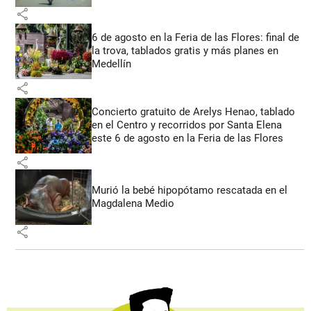
share
6 de agosto en la Feria de las Flores: final de
la trova, tablados gratis y más planes en
Medellín
share
Concierto gratuito de Arelys Henao, tablado
en el Centro y recorridos por Santa Elena
este 6 de agosto en la Feria de las Flores
share
Murió la bebé hipopótamo rescatada en el
Magdalena Medio
share