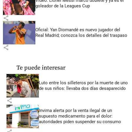
Video: Lionel Messi marcó doblete y ya es el
goleador de la Leagues Cup
share
Oficial: Yan Diomandé es nuevo jugador del
Real Madrid; conozca los detalles del traspaso
share
Te puede interesar
Luto entre los silleteros por la muerte de uno
de sus niños: llevaba dos días desaparecido
share
Invima alerta por la venta ilegal de un
supuesto medicamento para el dolor:
autoridades piden suspender su consumo