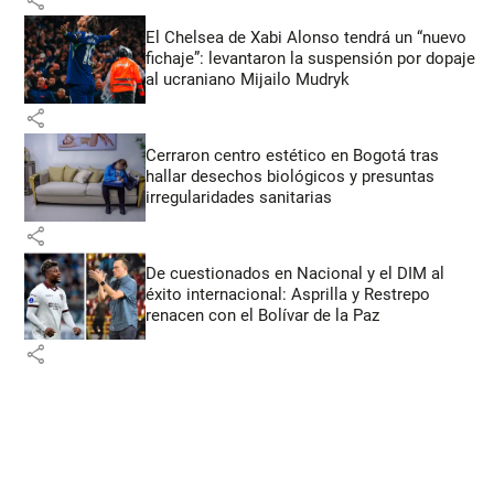
share
El Chelsea de Xabi Alonso tendrá un “nuevo
fichaje”: levantaron la suspensión por dopaje
al ucraniano Mijailo Mudryk
share
Cerraron centro estético en Bogotá tras
hallar desechos biológicos y presuntas
irregularidades sanitarias
share
De cuestionados en Nacional y el DIM al
éxito internacional: Asprilla y Restrepo
renacen con el Bolívar de la Paz
share