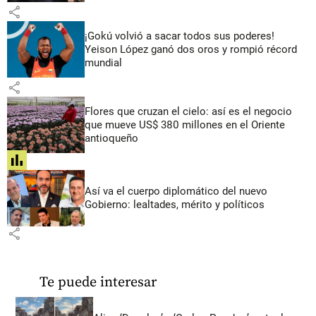
share
¡Gokú volvió a sacar todos sus poderes!
Yeison López ganó dos oros y rompió récord
mundial
share
Flores que cruzan el cielo: así es el negocio
que mueve US$ 380 millones en el Oriente
antioqueño
share
Así va el cuerpo diplomático del nuevo
Gobierno: lealtades, mérito y políticos
share
Te puede interesar