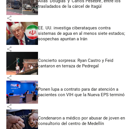
Alias ‘Douglas’ y ‘Carlos Pesebre’, entre los
trasladados de la cárcel de Itagüí
share
EE. UU. investiga ciberataques contra
sistemas de agua en al menos siete estados;
sospechas apuntan a Irán
share
Concierto sorpresa: Ryan Castro y Feid
cantaron en terraza de Pedregal
share
Ponen lupa a contrato para dar atención a
pacientes con VIH que la Nueva EPS terminó
share
Condenaron a médico por abusar de joven en
consultorio del centro de Medellín