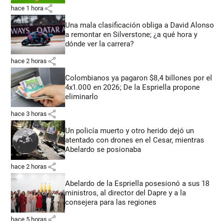
share
hace 1 hora
Una mala clasificación obliga a David Alonso
a remontar en Silverstone; ¿a qué hora y
dónde ver la carrera?
share
hace 2 horas
Colombianos ya pagaron $8,4 billones por el
4x1.000 en 2026; De la Espriella propone
eliminarlo
share
hace 3 horas
Un policía muerto y otro herido dejó un
atentado con drones en el Cesar, mientras
Abelardo se posionaba
share
hace 2 horas
Abelardo de la Espriella posesionó a sus 18
ministros, al director del Dapre y a la
consejera para las regiones
share
hace 5 horas