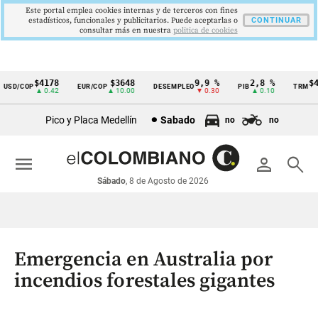
Este portal emplea cookies internas y de terceros con fines
estadísticos, funcionales y publicitarios. Puede aceptarlas o
CONTINUAR
consultar más en nuestra
politica de cookies
$4178
$3648
9,9 %
2,8 %
$417
D/COP
EUR/COP
DESEMPLEO
PIB
TRM
Cintillo
▲ 0.42
▲ 10.00
▼ 0.30
▲ 0.10
▲
de
Pico y Placa Medellín
Sabado
no
no
indicadores
económicos
menu
person
search
Colombia
Sábado
, 8 de Agosto de 2026
Emergencia en Australia por
incendios forestales gigantes