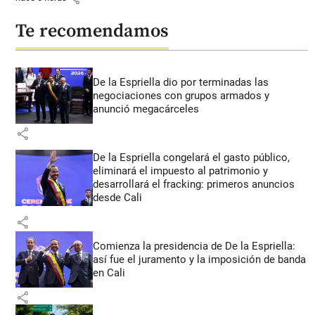
Te recomendamos
De la Espriella dio por terminadas las
negociaciones con grupos armados y
anunció megacárceles
share
De la Espriella congelará el gasto público,
eliminará el impuesto al patrimonio y
desarrollará el fracking: primeros anuncios
desde Cali
share
Comienza la presidencia de De la Espriella:
así fue el juramento y la imposición de banda
en Cali
share