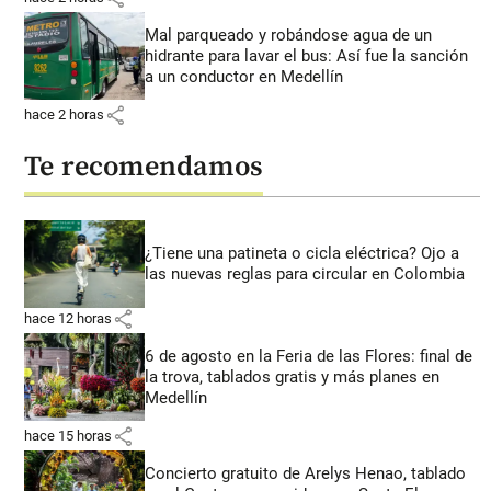
Mal parqueado y robándose agua de un
hidrante para lavar el bus: Así fue la sanción
a un conductor en Medellín
share
hace 2 horas
Te recomendamos
¿Tiene una patineta o cicla eléctrica? Ojo a
las nuevas reglas para circular en Colombia
share
hace 12 horas
6 de agosto en la Feria de las Flores: final de
la trova, tablados gratis y más planes en
Medellín
share
hace 15 horas
Concierto gratuito de Arelys Henao, tablado