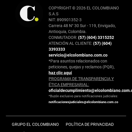
COPYRIGHT © 2026 EL COLOMBIANO
S.A.S
NIT: 890901352-3
Carrera 48 N° 30 Sur - 119, Envigado,
Antioquia, Colombia.
CONMUTADOR:
(57) (604) 3315252
ATENCIÓN AL CLIENTE:
(57) (604)
3393333
servicio@elcolombiano.com.co
*Para asuntos relacionados con
peticiones, quejas y reclamos (PQR),
haz clic aquí
PROGRAMA DE TRANSPARENCIA Y
ÉTICA EMPRESARIAL:
oficialdecumplimiento@elcolombiano.com.
*Buzón exclusivo para notificaciones judiciales:
notificacionesjudiciales@elcolombiano.com.co
GRUPO EL COLOMBIANO
POLÍTICA DE PRIVACIDAD