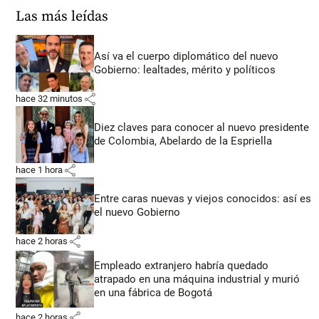
Las más leídas
Así va el cuerpo diplomático del nuevo
Gobierno: lealtades, mérito y políticos
share
hace 32 minutos
Diez claves para conocer al nuevo presidente
de Colombia, Abelardo de la Espriella
share
hace 1 hora
Entre caras nuevas y viejos conocidos: así es
el nuevo Gobierno
share
hace 2 horas
Empleado extranjero habría quedado
atrapado en una máquina industrial y murió
en una fábrica de Bogotá
share
hace 2 horas