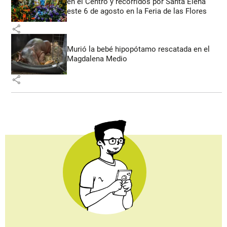
en el Centro y recorridos por Santa Elena
este 6 de agosto en la Feria de las Flores
share
Murió la bebé hipopótamo rescatada en el
Magdalena Medio
share