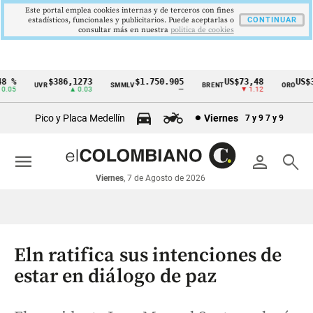
Este portal emplea cookies internas y de terceros con fines
estadísticos, funcionales y publicitarios. Puede aceptarlas o
CONTINUAR
consultar más en nuestra
politica de cookies
 %
$386,1273
$1.750.905
US$73,48
US$33
UVR
SMMLV
BRENT
ORO
Cintillo
05
▲ 0.03
—
▼ 1.12
de
Pico y Placa Medellín
Viernes
7 y 9
7 y 9
indicadores
económicos
menu
person
search
Colombia
Viernes
, 7 de Agosto de 2026
Eln ratifica sus intenciones de
estar en diálogo de paz