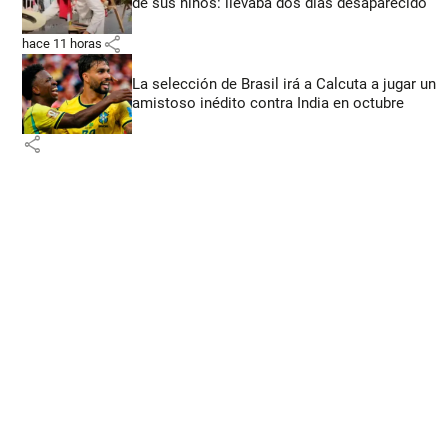
de sus niños: llevaba dos días desaparecido
share
hace 11 horas
La selección de Brasil irá a Calcuta a jugar un
amistoso inédito contra India en octubre
share