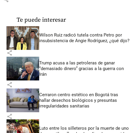
Te puede interesar
Wilson Ruiz radicó tutela contra Petro por
insubsistencia de Angie Rodríguez, ¿qué dijo?
share
Trump acusa a las petroleras de ganar
“demasiado dinero” gracias a la guerra con
Irán
share
Cerraron centro estético en Bogotá tras
hallar desechos biológicos y presuntas
irregularidades sanitarias
share
Luto entre los silleteros por la muerte de uno