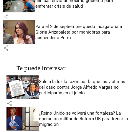
clínicas envió al próximo gobierno para
enfrentar crisis de salud
share
Para el 2 de septiembre quedó indagatoria a
Gloria Arizabaleta por maniobras para
suspender a Petro
share
Te puede interesar
Sale a la luz la razón por la que las víctimas
del caso contra Jorge Alfredo Vargas no
participarán en el juicio
share
¿Reino Unido se volverá una fortaleza? La
operación militar de Reform UK para frenar la
migración