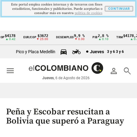
Este portal emplea cookies internas y de terceros con fines
estadísticos, funcionales y publicitarios. Puede aceptarlas o
CONTINUAR
consultar más en nuestra
politica de cookies
$4178
$3672
9,9 %
2,8 %
$4178,23
EUR/COP
DESEMPLEO
PIB
TRM
Cintillo
▲ 0.42
▼ 25.00
▼ 0.30
▲ 0.10
▲ 0.42
de
Pico y Placa Medellín
Jueves
3 y 6
3 y 6
indicadores
económicos
menu
person
search
Colombia
Jueves
, 6 de Agosto de 2026
Peña y Escobar resucitan a
Bolivia que superó a Paraguay