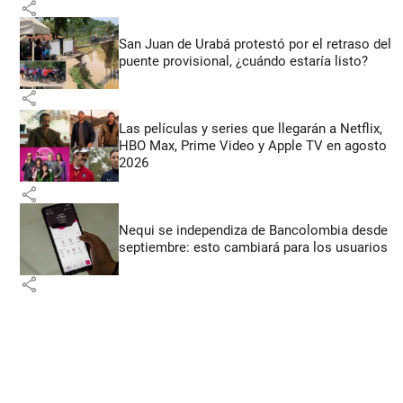
share
San Juan de Urabá protestó por el retraso del
puente provisional, ¿cuándo estaría listo?
share
Las películas y series que llegarán a Netflix,
HBO Max, Prime Video y Apple TV en agosto
2026
share
Nequi se independiza de Bancolombia desde
septiembre: esto cambiará para los usuarios
share