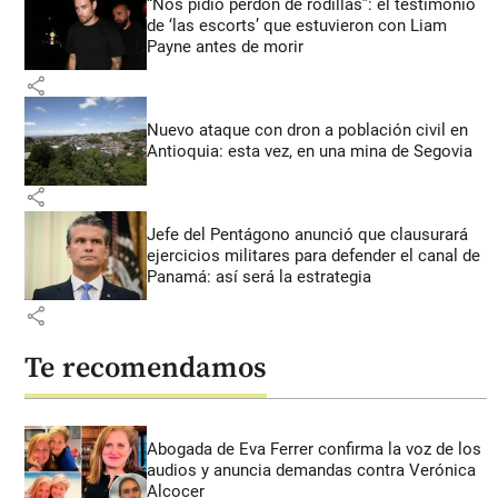
“Nos pidió perdón de rodillas”: el testimonio
de ‘las escorts’ que estuvieron con Liam
Payne antes de morir
share
Nuevo ataque con dron a población civil en
Antioquia: esta vez, en una mina de Segovia
share
Jefe del Pentágono anunció que clausurará
ejercicios militares para defender el canal de
Panamá: así será la estrategia
share
Te recomendamos
Abogada de Eva Ferrer confirma la voz de los
audios y anuncia demandas contra Verónica
Alcocer