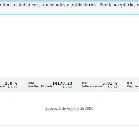
 fines estadísticos, funcionales y publicitarios. Puede aceptarlas
8 %
$4178,23
5,81 %
TRM
IPC
DTF
Tasa Rep. Moneda
Inflación anual
Dep. Término Fi
0.10
▲ 0.42
▼ 0.12
Jueves
, 6 de Agosto de 2026