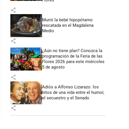
Flores
share
Murió la bebé hipopótamo
rescatada en el Magdalena
Medio
share
¿Aún no tiene plan? Conozca la
programación de la Feria de las
Flores 2026 para este miércoles
5 de agosto
share
Adiós a Alfonso Lizarazo: los
hitos de una vida entre el humor,
el secuestro y el Senado
share