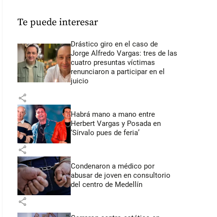
Te puede interesar
Drástico giro en el caso de
Jorge Alfredo Vargas: tres de las
cuatro presuntas víctimas
renunciaron a participar en el
juicio
share
Habrá mano a mano entre
Herbert Vargas y Posada en
‘Sírvalo pues de feria’
share
Condenaron a médico por
abusar de joven en consultorio
del centro de Medellín
share