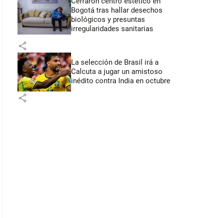
Cerraron centro estético en
Bogotá tras hallar desechos
biológicos y presuntas
irregularidades sanitarias
share
La selección de Brasil irá a
Calcuta a jugar un amistoso
inédito contra India en octubre
share