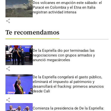
Dos volcanes en erupción este sábado: el
Puracé en Colombia y el Etna en Italia
registran actividad intensa
share
Te recomendamos
De la Espriella dio por terminadas las
negociaciones con grupos armados y
anunció megacárceles
share
De la Espriella congelará el gasto público,
eliminará el impuesto al patrimonio y
desarrollará el fracking: primeros anuncios
desde Cali
share
Comienza la presidencia de De la Espriella: