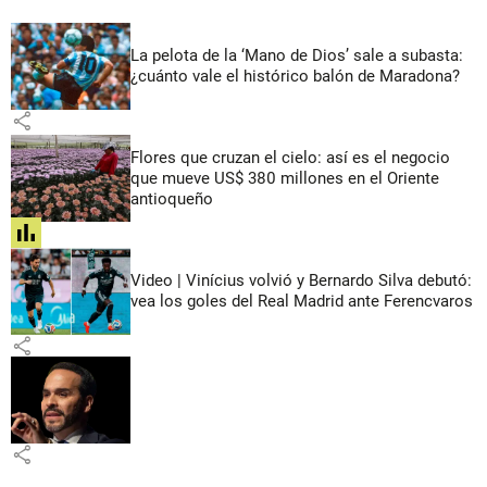
La pelota de la ‘Mano de Dios’ sale a subasta:
¿cuánto vale el histórico balón de Maradona?
share
Flores que cruzan el cielo: así es el negocio
que mueve US$ 380 millones en el Oriente
antioqueño
share
Video | Vinícius volvió y Bernardo Silva debutó:
vea los goles del Real Madrid ante Ferencvaros
share
share