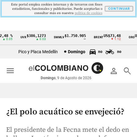
Este portal emplea cookies internas y de terceros con fines
estadísticos, funcionales y publicitarios. Puede aceptarlas o
CONTINUAR
consultar más en nuestra
politica de cookies
48 %
$386,1273
$1.750.905
US$73,48
US$
UVR
SMMLV
BRENT
ORO
Cintillo
 0.05
▲ 0.03
—
▼ 1.12
de
Pico y Placa Medellín
Domingo
no
no
indicadores
económicos
menu
person
search
Colombia
Domingo
, 9 de Agosto de 2026
¿El polo acuático se envejeció?
El presidente de la Fecna mete el dedo en