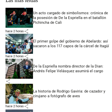
Las más leídas
Un acto cargado de simbolismos: crónica de
la posesión de De la Espriella en el batallón
Pichincha de Cali
share
hace 2 horas
El primer golpe del gobierno de Abelardo: así
sacaron a los 117 capos de la cárcel de Itagüí
share
hace 2 horas
De la Espriella nombra director de la Dian:
Andrés Felipe Velásquez asumirá el cargo
share
La historia de Rodrigo Gaviria: de cazador y
cirujano a fotógrafo de aves
share
hace 2 horas