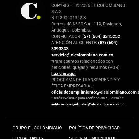
COPYRIGHT © 2026 EL COLOMBIANO
S.A.S
NIT: 890901352-3
Carrera 48 N° 30 Sur - 119, Envigado,
Antioquia, Colombia.
CONMUTADOR:
(57) (604) 3315252
ATENCIÓN AL CLIENTE:
(57) (604)
3393333
servicio@elcolombiano.com.co
*Para asuntos relacionados con
peticiones, quejas y reclamos (PQR),
haz clic aquí
PROGRAMA DE TRANSPARENCIA Y
ÉTICA EMPRESARIAL:
oficialdecumplimiento@elcolombiano.com.
*Buzón exclusivo para notificaciones judiciales:
notificacionesjudiciales@elcolombiano.com.co
GRUPO EL COLOMBIANO
POLÍTICA DE PRIVACIDAD
CONTÁCTANOS
SUPERINTENDENCIA DE