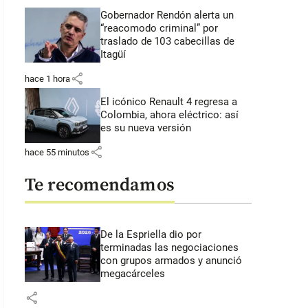
Gobernador Rendón alerta un
“reacomodo criminal” por
traslado de 103 cabecillas de
Itagüí
share
hace 1 hora
El icónico Renault 4 regresa a
Colombia, ahora eléctrico: así
es su nueva versión
share
hace 55 minutos
Te recomendamos
De la Espriella dio por
terminadas las negociaciones
con grupos armados y anunció
megacárceles
share