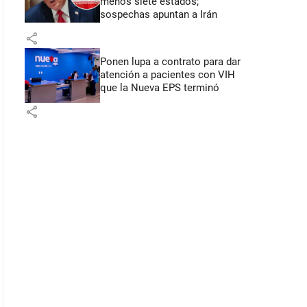
menos siete estados;
sospechas apuntan a Irán
share
Ponen lupa a contrato para dar
atención a pacientes con VIH
que la Nueva EPS terminó
share