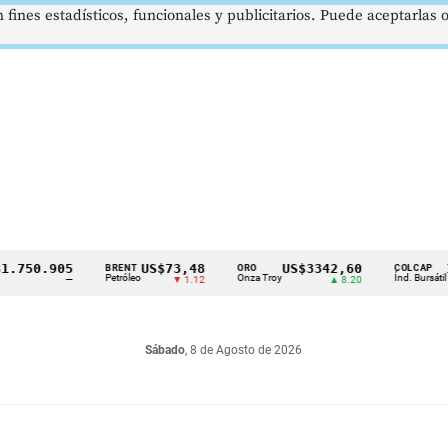
 fines estadísticos, funcionales y publicitarios. Puede aceptarlas
0.905
US$73,48
US$3342,60
1621,
BRENT
ORO
COLCAP
Petróleo
Onza Troy
Índ. Bursátil
—
▼ 1.12
▲ 8.20
Sábado
, 8 de Agosto de 2026