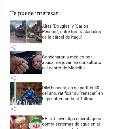
Te puede interesar
Alias ‘Douglas’ y ‘Carlos
Pesebre’, entre los trasladados
de la cárcel de Itagüí
share
Condenaron a médico por
abusar de joven en consultorio
del centro de Medellín
share
DIM buscará, en su partido 40
del año, ratificar su “renacer” en
Liga enfrentando al Tolima
share
EE. UU. investiga ciberataques
contra sistemas de agua en al