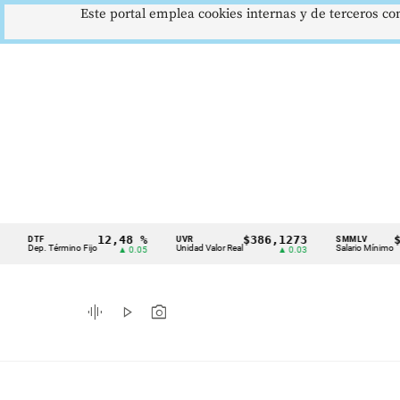
Este portal emplea cookies internas y de terceros con
12,48 %
$386,1273
$1.75
TF
UVR
SMMLV
Cintillo
ep. Término Fijo
Unidad Valor Real
Salario Mínimo
▲ 0.05
▲ 0.03
de
indicadores
graphic_eq
play_arrow
photo_camera
económicos
Colombia