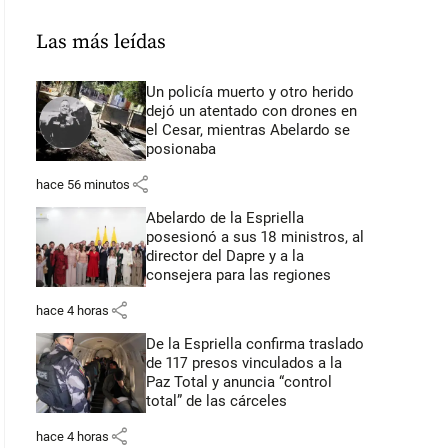
Las más leídas
Un policía muerto y otro herido
dejó un atentado con drones en
el Cesar, mientras Abelardo se
posionaba
share
hace 56 minutos
Abelardo de la Espriella
posesionó a sus 18 ministros, al
director del Dapre y a la
consejera para las regiones
share
hace 4 horas
De la Espriella confirma traslado
de 117 presos vinculados a la
Paz Total y anuncia “control
total” de las cárceles
share
hace 4 horas