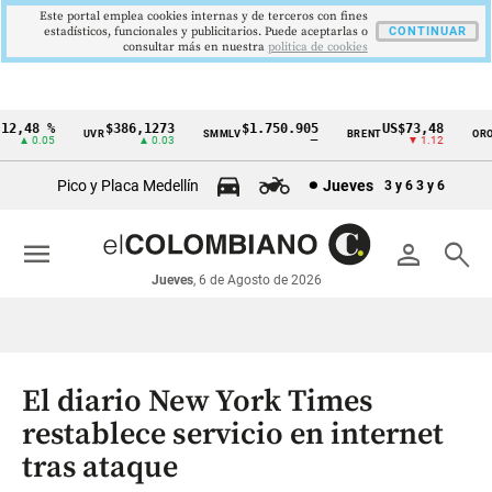
Este portal emplea cookies internas y de terceros con fines
estadísticos, funcionales y publicitarios. Puede aceptarlas o
CONTINUAR
consultar más en nuestra
politica de cookies
2,48 %
$386,1273
$1.750.905
US$73,48
U
UVR
SMMLV
BRENT
ORO
Cintillo
▲ 0.05
▲ 0.03
—
▼ 1.12
de
Pico y Placa Medellín
Jueves
3 y 6
3 y 6
indicadores
económicos
menu
person
search
Colombia
Jueves
, 6 de Agosto de 2026
El diario New York Times
restablece servicio en internet
tras ataque