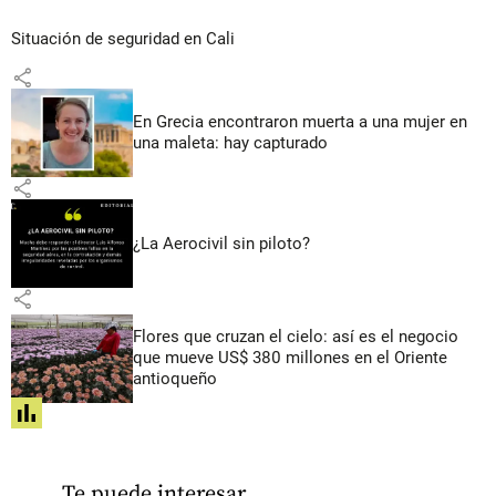
Situación de seguridad en Cali
share
En Grecia encontraron muerta a una mujer en
una maleta: hay capturado
share
¿La Aerocivil sin piloto?
share
Flores que cruzan el cielo: así es el negocio
que mueve US$ 380 millones en el Oriente
antioqueño
share
Te puede interesar