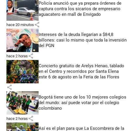
Policía anunció que ya prepara órdenes de
captura contra los sicarios de empresario
aguacatero en mall de Envigado
share
hace 20 minutos
Intereses de la deuda llegarían a $84,8
billones: casi lo mismo que toda la inversión
del PGN
share
hace 2 horas
Concierto gratuito de Arelys Henao, tablado
en el Centro y recorridos por Santa Elena
este 6 de agosto en la Feria de las Flores
share
Bogotá tiene uno de los 10 mejores colegios
del mundo: así puede votar por el colegio
colombiano
share
hace 2 horas
Así es el plan para que La Escombrera de la