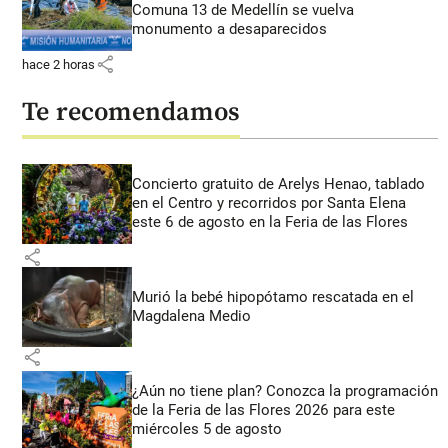
Comuna 13 de Medellín se vuelva
monumento a desaparecidos
share
hace 2 horas
Te recomendamos
Concierto gratuito de Arelys Henao, tablado
en el Centro y recorridos por Santa Elena
este 6 de agosto en la Feria de las Flores
share
Murió la bebé hipopótamo rescatada en el
Magdalena Medio
share
¿Aún no tiene plan? Conozca la programación
de la Feria de las Flores 2026 para este
miércoles 5 de agosto