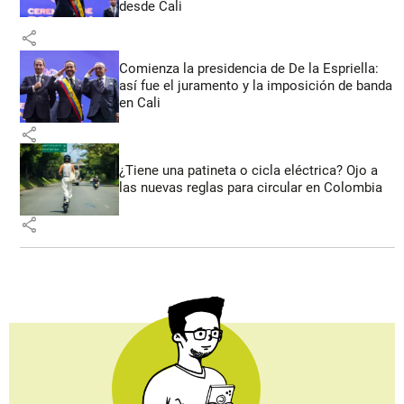
desde Cali
share
Comienza la presidencia de De la Espriella:
así fue el juramento y la imposición de banda
en Cali
share
¿Tiene una patineta o cicla eléctrica? Ojo a
las nuevas reglas para circular en Colombia
share