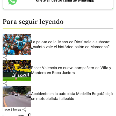
Únete a nuestro canal de Whatsapp
Para seguir leyendo
La pelota de la ‘Mano de Dios’ sale a subasta:
¿cuánto vale el histórico balón de Maradona?
share
Enner Valencia es nuevo compañero de Villa y
Montero en Boca Juniors
share
Accidente en la autopista Medellín-Bogotá dejó
un motociclista fallecido
share
hace 8 horas