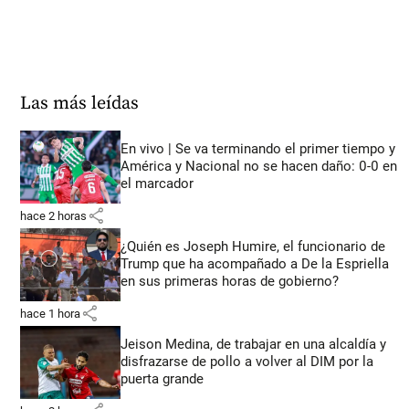
Las más leídas
En vivo | Se va terminando el primer tiempo y
América y Nacional no se hacen daño: 0-0 en
el marcador
share
hace 2 horas
¿Quién es Joseph Humire, el funcionario de
Trump que ha acompañado a De la Espriella
en sus primeras horas de gobierno?
share
hace 1 hora
Jeison Medina, de trabajar en una alcaldía y
disfrazarse de pollo a volver al DIM por la
puerta grande