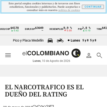
Este portal emplea cookies internas y de terceros con fines
estadísticos, funcionales y publicitarios. Puede aceptarlas o
CONTINUAR
consultar más en nuestra
politica de cookies
$4178
$3649
9,9 %
2,8 %
$4178
D/COP
EUR/COP
DESEMPLEO
PIB
TRM
Cintillo
▲ 0.42
—
▼ 0.30
▲ 0.10
▲ 
de
Pico y Placa Medellín
Lunes
5 y 8
5 y 8
indicadores
económicos
menu
person
search
Colombia
Lunes
, 10 de Agosto de 2026
EL NARCOTRAFICO ES EL
DUEÑO DEL RATING