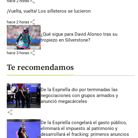
share
hace 2 horas
¡Vuelta, vuelta! Los silleteros se lucieron
share
hace 2 horas
¿Qué sigue para David Alonso tras su
tropiezo en Silverstone?
share
hace 3 horas
Te recomendamos
De la Espriella dio por terminadas las
negociaciones con grupos armados y
anunció megacárceles
share
De la Espriella congelará el gasto público,
eliminará el impuesto al patrimonio y
desarrollará el fracking: primeros anuncios