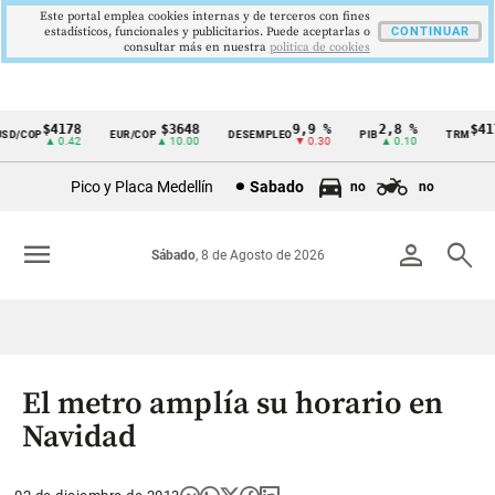
Este portal emplea cookies internas y de terceros con fines
estadísticos, funcionales y publicitarios. Puede aceptarlas o
CONTINUAR
consultar más en nuestra
politica de cookies
$4178
$3648
9,9 %
2,8 %
$417
D/COP
EUR/COP
DESEMPLEO
PIB
TRM
Cintillo
▲ 0.42
▲ 10.00
▼ 0.30
▲ 0.10
▲ 
de
Pico y Placa Medellín
Sabado
no
no
indicadores
económicos
menu
person
search
Sábado
, 8 de Agosto de 2026
Colombia
El metro amplía su horario en
Navidad