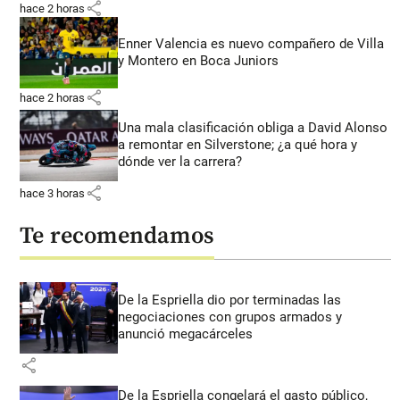
share
hace 2 horas
Enner Valencia es nuevo compañero de Villa
y Montero en Boca Juniors
share
hace 2 horas
Una mala clasificación obliga a David Alonso
a remontar en Silverstone; ¿a qué hora y
dónde ver la carrera?
share
hace 3 horas
Te recomendamos
De la Espriella dio por terminadas las
negociaciones con grupos armados y
anunció megacárceles
share
De la Espriella congelará el gasto público,