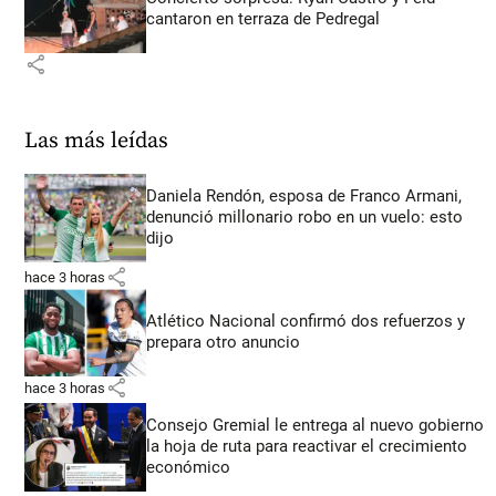
cantaron en terraza de Pedregal
share
Las más leídas
Daniela Rendón, esposa de Franco Armani,
denunció millonario robo en un vuelo: esto
dijo
share
hace 3 horas
Atlético Nacional confirmó dos refuerzos y
prepara otro anuncio
share
hace 3 horas
Consejo Gremial le entrega al nuevo gobierno
la hoja de ruta para reactivar el crecimiento
económico