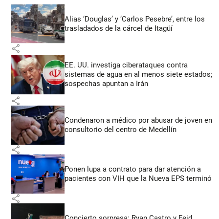
Alias ‘Douglas’ y ‘Carlos Pesebre’, entre los
trasladados de la cárcel de Itagüí
share
EE. UU. investiga ciberataques contra
sistemas de agua en al menos siete estados;
sospechas apuntan a Irán
share
Condenaron a médico por abusar de joven en
consultorio del centro de Medellín
share
Ponen lupa a contrato para dar atención a
pacientes con VIH que la Nueva EPS terminó
share
Concierto sorpresa: Ryan Castro y Feid