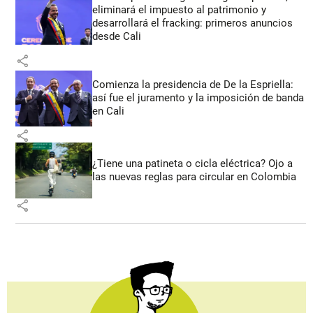
eliminará el impuesto al patrimonio y
desarrollará el fracking: primeros anuncios
desde Cali
share
Comienza la presidencia de De la Espriella:
así fue el juramento y la imposición de banda
en Cali
share
¿Tiene una patineta o cicla eléctrica? Ojo a
las nuevas reglas para circular en Colombia
share