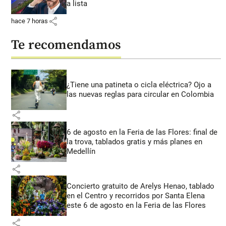
a lista
share
hace 7 horas
Te recomendamos
¿Tiene una patineta o cicla eléctrica? Ojo a
las nuevas reglas para circular en Colombia
share
6 de agosto en la Feria de las Flores: final de
la trova, tablados gratis y más planes en
Medellín
share
Concierto gratuito de Arelys Henao, tablado
en el Centro y recorridos por Santa Elena
este 6 de agosto en la Feria de las Flores
share