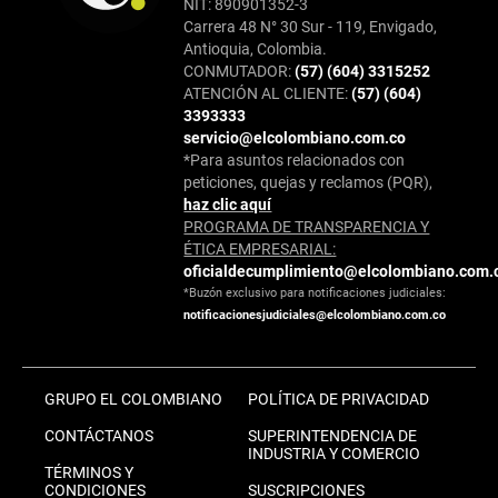
NIT: 890901352-3
Carrera 48 N° 30 Sur - 119, Envigado,
Antioquia, Colombia.
CONMUTADOR:
(57) (604) 3315252
ATENCIÓN AL CLIENTE:
(57) (604)
3393333
servicio@elcolombiano.com.co
*Para asuntos relacionados con
peticiones, quejas y reclamos (PQR),
haz clic aquí
PROGRAMA DE TRANSPARENCIA Y
ÉTICA EMPRESARIAL:
oficialdecumplimiento@elcolombiano.com.
*Buzón exclusivo para notificaciones judiciales:
notificacionesjudiciales@elcolombiano.com.co
GRUPO EL COLOMBIANO
POLÍTICA DE PRIVACIDAD
CONTÁCTANOS
SUPERINTENDENCIA DE
INDUSTRIA Y COMERCIO
TÉRMINOS Y
CONDICIONES
SUSCRIPCIONES