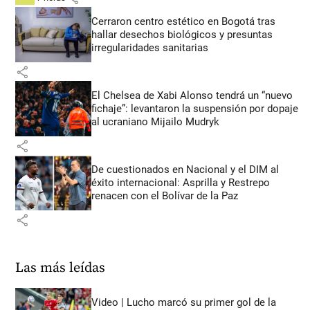
Cerraron centro estético en Bogotá tras
hallar desechos biológicos y presuntas
irregularidades sanitarias
share
El Chelsea de Xabi Alonso tendrá un “nuevo
fichaje”: levantaron la suspensión por dopaje
al ucraniano Mijailo Mudryk
share
De cuestionados en Nacional y el DIM al
éxito internacional: Asprilla y Restrepo
renacen con el Bolívar de la Paz
share
Las más leídas
Video | Lucho marcó su primer gol de la