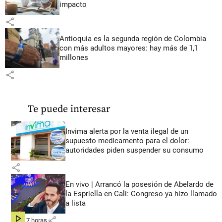
impacto
share
Antioquia es la segunda región de Colombia
con más adultos mayores: hay más de 1,1
millones
share
Te puede interesar
Invima alerta por la venta ilegal de un
supuesto medicamento para el dolor:
autoridades piden suspender su consumo
share
En vivo | Arrancó la posesión de Abelardo de
la Espriella en Cali: Congreso ya hizo llamado
a lista
share
hace 7 horas