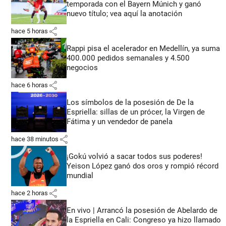
temporada con el Bayern Múnich y ganó
nuevo título; vea aquí la anotación
share
hace 5 horas
Rappi pisa el acelerador en Medellín, ya suma
400.000 pedidos semanales y 4.500
negocios
share
hace 6 horas
Los símbolos de la posesión de De la
Espriella: sillas de un prócer, la Virgen de
Fátima y un vendedor de panela
share
hace 38 minutos
¡Gokú volvió a sacar todos sus poderes!
Yeison López ganó dos oros y rompió récord
mundial
share
hace 2 horas
En vivo | Arrancó la posesión de Abelardo de
la Espriella en Cali: Congreso ya hizo llamado