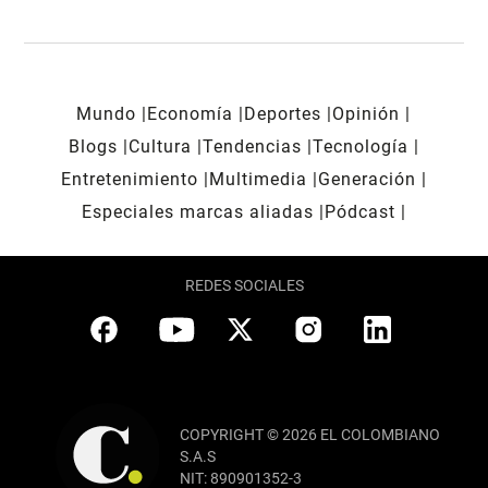
Mundo
Economía
Deportes
Opinión
Blogs
Cultura
Tendencias
Tecnología
Entretenimiento
Multimedia
Generación
Especiales marcas aliadas
Pódcast
REDES SOCIALES
COPYRIGHT © 2026 EL COLOMBIANO
S.A.S
NIT: 890901352-3