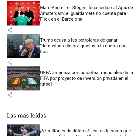
Marc-André Ter Stegen llega cedido al Ajax de
Ámsterdam; el guardameta no cuenta para
Flick en el Barcelona
share
Trump acusa a las petroleras de ganar
“demasiado dinero” gracias a la guerra con
Irán
share
UEFA amenaza con boicotear mundiales de la
FIFA por proyecto de inversión privada en el
fútbol
share
Las más leídas
¡67 millones de dólares!: esa es la suma que