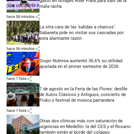
gastó en fichajes River Plate para salir de la
mala racha
share
hace 58 minutos
La otra cara de las ‘salidas a charcos’:
Sabaneta pide no visitar sus cascadas por
esta alarmante razón
share
hace 56 minutos
Grupo Nutresa aumentó 36,6% su utilidad
ajustada en el primer semestre de 2026
share
hace 1 hora
7 de agosto en la Feria de las Flores: desfile
de Autos Clásicos y Antiguos, concierto de
Fruko y festival de música parrandera
share
hace 1 hora
Otras dos clínicas más con saturación de
urgencias en Medellín: la del CES y el Rosario
también están al borde del colapso