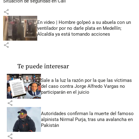
Situación de seguridad en Cali
share
En video | Hombre golpeó a su abuela con un
ventilador por no darle plata en Medellín;
Alcaldía ya está tomando acciones
share
Te puede interesar
Sale a la luz la razón por la que las víctimas
del caso contra Jorge Alfredo Vargas no
participarán en el juicio
share
Autoridades confirman la muerte del famoso
alpinista Nirmal Purja, tras una avalancha en
Pakistán
share