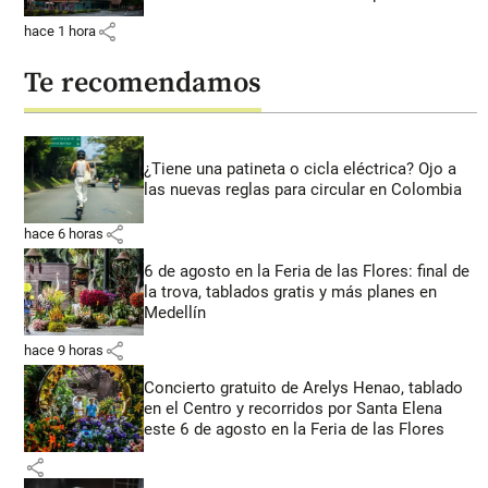
share
hace 1 hora
Te recomendamos
¿Tiene una patineta o cicla eléctrica? Ojo a
las nuevas reglas para circular en Colombia
share
hace 6 horas
6 de agosto en la Feria de las Flores: final de
la trova, tablados gratis y más planes en
Medellín
share
hace 9 horas
Concierto gratuito de Arelys Henao, tablado
en el Centro y recorridos por Santa Elena
este 6 de agosto en la Feria de las Flores
share