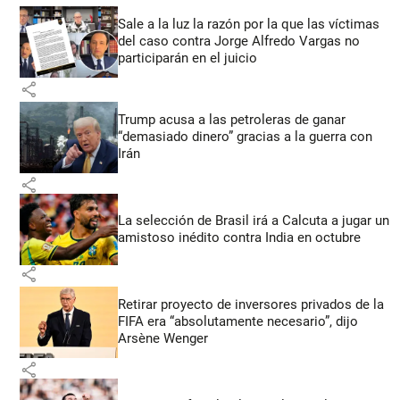
Sale a la luz la razón por la que las víctimas
del caso contra Jorge Alfredo Vargas no
participarán en el juicio
share
Trump acusa a las petroleras de ganar
“demasiado dinero” gracias a la guerra con
Irán
share
La selección de Brasil irá a Calcuta a jugar un
amistoso inédito contra India en octubre
share
Retirar proyecto de inversores privados de la
FIFA era “absolutamente necesario”, dijo
Arsène Wenger
share