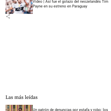
Video | Así fue el golazo del neozelandés Tim
Payne en su estreno en Paraguay
share
Las más leídas
Un patrón de denuncias por estafa y robo: los