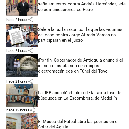
señalamientos contra Andrés Hernández, jefe
de comunicaciones de Petro
share
hace 2 horas
Sale a la luz la razón por la que las víctimas
del caso contra Jorge Alfredo Vargas no
participarán en el juicio
share
hace 2 horas
¡Por fin! Gobernador de Antioquia anunció el
inicio de instalación de equipos
electromecánicos en Túnel del Toyo
share
hace 2 horas
La JEP anunció el inicio de la sexta fase de
búsqueda en La Escombrera, de Medellín
share
hace 13 horas
El Museo del Fútbol abre las puertas en el
Solar del Águila