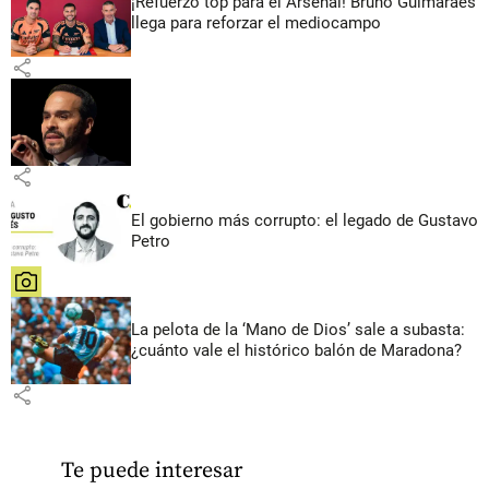
¡Refuerzo top para el Arsenal! Bruno Guimarães
llega para reforzar el mediocampo
share
share
El gobierno más corrupto: el legado de Gustavo
Petro
share
La pelota de la ‘Mano de Dios’ sale a subasta:
¿cuánto vale el histórico balón de Maradona?
share
Te puede interesar