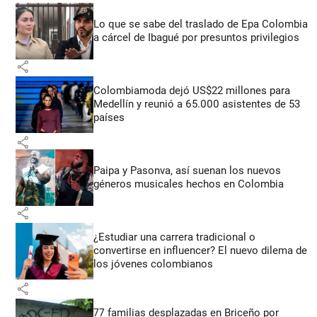
Lo que se sabe del traslado de Epa Colombia
a cárcel de Ibagué por presuntos privilegios
share
Colombiamoda dejó US$22 millones para
Medellín y reunió a 65.000 asistentes de 53
países
share
Paipa y Pasonva, así suenan los nuevos
géneros musicales hechos en Colombia
share
¿Estudiar una carrera tradicional o
convertirse en influencer? El nuevo dilema de
los jóvenes colombianos
share
77 familias desplazadas en Briceño por