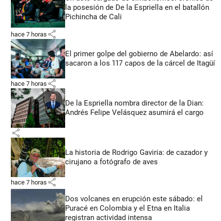
la posesión de De la Espriella en el batallón
Pichincha de Cali
share
hace 7 horas
El primer golpe del gobierno de Abelardo: así
sacaron a los 117 capos de la cárcel de Itagüí
share
hace 7 horas
De la Espriella nombra director de la Dian:
Andrés Felipe Velásquez asumirá el cargo
share
La historia de Rodrigo Gaviria: de cazador y
cirujano a fotógrafo de aves
share
hace 7 horas
Dos volcanes en erupción este sábado: el
Puracé en Colombia y el Etna en Italia
registran actividad intensa