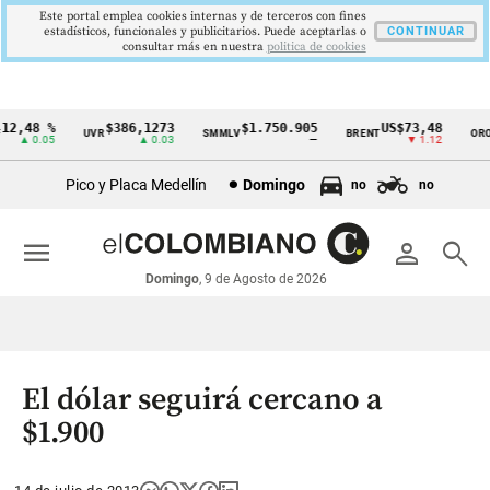
Este portal emplea cookies internas y de terceros con fines
estadísticos, funcionales y publicitarios. Puede aceptarlas o
CONTINUAR
consultar más en nuestra
politica de cookies
2,48 %
$386,1273
$1.750.905
US$73,48
U
UVR
SMMLV
BRENT
ORO
Cintillo
▲ 0.05
▲ 0.03
—
▼ 1.12
de
Pico y Placa Medellín
Domingo
no
no
indicadores
económicos
menu
person
search
Colombia
Domingo
, 9 de Agosto de 2026
El dólar seguirá cercano a
$1.900