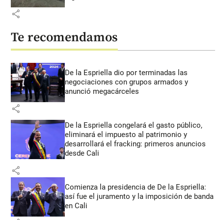
share
Te recomendamos
De la Espriella dio por terminadas las
negociaciones con grupos armados y
anunció megacárceles
share
De la Espriella congelará el gasto público,
eliminará el impuesto al patrimonio y
desarrollará el fracking: primeros anuncios
desde Cali
share
Comienza la presidencia de De la Espriella:
así fue el juramento y la imposición de banda
en Cali