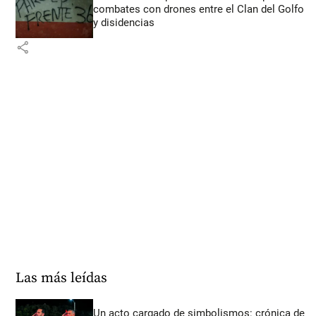
combates con drones entre el Clan del Golfo
y disidencias
share
Las más leídas
Un acto cargado de simbolismos: crónica de