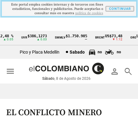
Este portal emplea cookies internas y de terceros con fines
estadísticos, funcionales y publicitarios. Puede aceptarlas o
CONTINUAR
consultar más en nuestra
politica de cookies
48 %
$386,1273
$1.750.905
US$73,48
US
UVR
SMMLV
BRENT
ORO
Cintillo
 0.05
▲ 0.03
—
▼ 1.12
de
Pico y Placa Medellín
Sabado
no
no
indicadores
económicos
menu
person
search
Colombia
Sábado
, 8 de Agosto de 2026
EL CONFLICTO MINERO