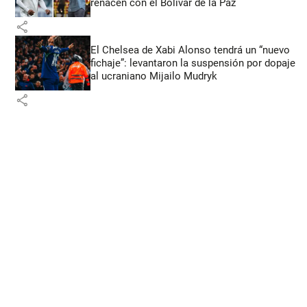
renacen con el Bolívar de la Paz
share
El Chelsea de Xabi Alonso tendrá un “nuevo
fichaje”: levantaron la suspensión por dopaje
al ucraniano Mijailo Mudryk
share