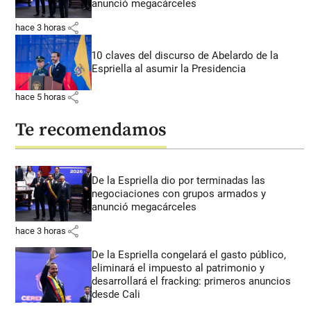
anunció megacárceles
share
hace 3 horas
10 claves del discurso de Abelardo de la
Espriella al asumir la Presidencia
share
hace 5 horas
Te recomendamos
De la Espriella dio por terminadas las
negociaciones con grupos armados y
anunció megacárceles
share
hace 3 horas
De la Espriella congelará el gasto público,
eliminará el impuesto al patrimonio y
desarrollará el fracking: primeros anuncios
desde Cali