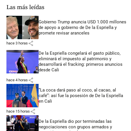
Las más leídas
Gobierno Trump anuncia USD 1.000 millones
de apoyo a gobierno de De la Espriella y
promete revisar aranceles
share
hace 3 horas
De la Espriella congelará el gasto público,
eliminará el impuesto al patrimonio y
desarrollará el fracking: primeros anuncios
desde Cali
share
hace 4 horas
“La coca dará paso al coco, al cacao, al
café”: así fue la posesión de De la Espriella
en Cali
share
hace 15 horas
De la Espriella dio por terminadas las
negociaciones con grupos armados y