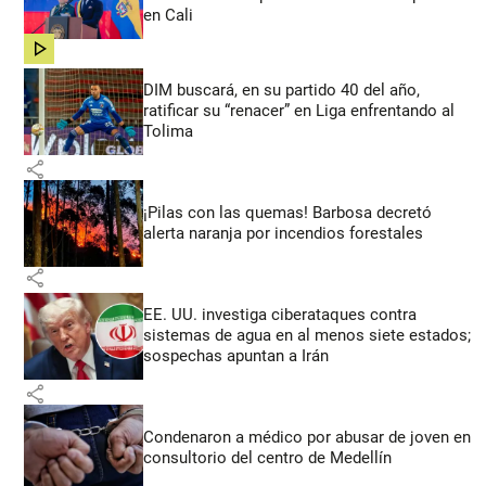
en Cali
share
DIM buscará, en su partido 40 del año,
ratificar su “renacer” en Liga enfrentando al
Tolima
share
¡Pilas con las quemas! Barbosa decretó
alerta naranja por incendios forestales
share
EE. UU. investiga ciberataques contra
sistemas de agua en al menos siete estados;
sospechas apuntan a Irán
share
Condenaron a médico por abusar de joven en
consultorio del centro de Medellín