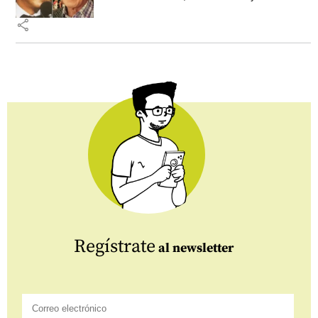
share
Regístrate
al newsletter