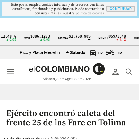
Este portal emplea cookies internas y de terceros con fines
estadísticos, funcionales y publicitarios. Puede aceptarlas o
CONTINUAR
consultar más en nuestra
politica de cookies
2,48 %
$386,1273
$1.750.905
US$73,48
U
UVR
SMMLV
BRENT
ORO
Cintillo
▲ 0.05
▲ 0.03
—
▼ 1.12
de
Pico y Placa Medellín
Sabado
no
no
indicadores
económicos
menu
person
search
Colombia
Sábado
, 8 de Agosto de 2026
Ejército encontró caleta del
frente 25 de las Farc en Tolima