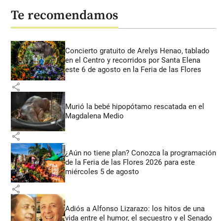
Te recomendamos
Concierto gratuito de Arelys Henao, tablado
en el Centro y recorridos por Santa Elena
este 6 de agosto en la Feria de las Flores
share
Murió la bebé hipopótamo rescatada en el
Magdalena Medio
share
¿Aún no tiene plan? Conozca la programación
de la Feria de las Flores 2026 para este
miércoles 5 de agosto
share
Adiós a Alfonso Lizarazo: los hitos de una
vida entre el humor, el secuestro y el Senado