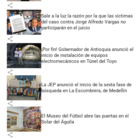
share
Sale a la luz la razón por la que las víctimas
del caso contra Jorge Alfredo Vargas no
participarán en el juicio
share
¡Por fin! Gobernador de Antioquia anunció el
inicio de instalación de equipos
electromecánicos en Túnel del Toyo
share
La JEP anunció el inicio de la sexta fase de
búsqueda en La Escombrera, de Medellín
share
El Museo del Fútbol abre las puertas en el
Solar del Águila
share