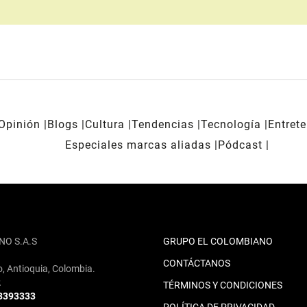
Opinión
Blogs
Cultura
Tendencias
Tecnología
Entret
Especiales marcas aliadas
Pódcast
NO S.A.S
GRUPO EL COLOMBIANO
CONTÁCTANOS
o, Antioquia, Colombia.
2
TÉRMINOS Y CONDICIONES
 3393333