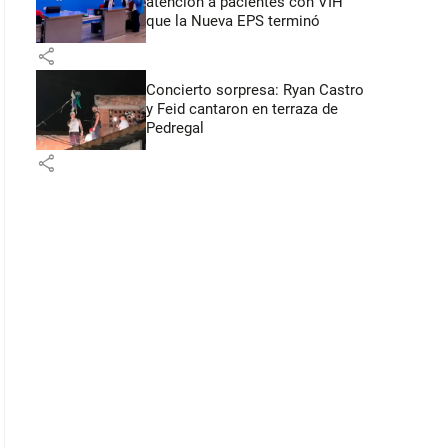
atención a pacientes con VIH
que la Nueva EPS terminó
share
Concierto sorpresa: Ryan Castro
y Feid cantaron en terraza de
Pedregal
share