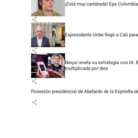
¡Está muy cambiada! Epa Colombia 
share
Expresidente Uribe llegó a Cali para
share
Nequi revela su estrategia con IA:
multiplicada por diez
share
Posesión presidencial de Abelardo de la Espriella d
share