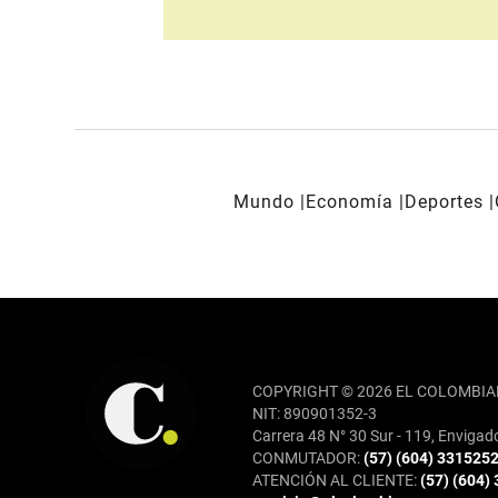
Mundo
Economía
Deportes
REDES SOCIALES
COPYRIGHT © 2026 EL COLOMBIA
NIT: 890901352-3
Carrera 48 N° 30 Sur - 119, Envigad
CONMUTADOR:
(57) (604) 331525
ATENCIÓN AL CLIENTE:
(57) (604)