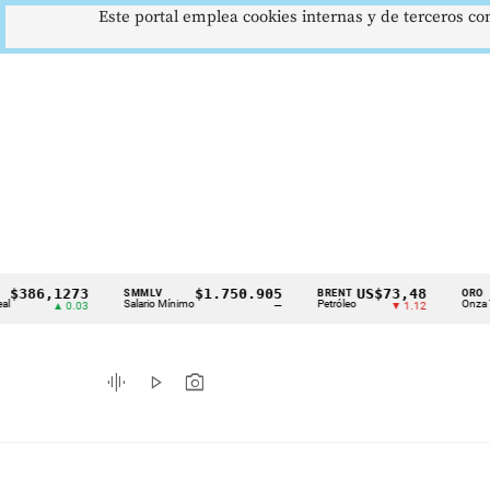
Este portal emplea cookies internas y de terceros con
86,1273
$1.750.905
US$73,48
U
SMMLV
BRENT
ORO
Cintillo
Salario Mínimo
Petróleo
Onza Troy
▲ 0.03
—
▼ 1.12
de
indicadores
graphic_eq
play_arrow
photo_camera
económicos
Colombia