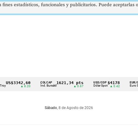
 fines estadísticos, funcionales y publicitarios. Puede aceptarlas
S$3342,60
1621,34 pts
$4178
$
COLCAP
USD/COP
EUR/COP
Índ. Bursátil
Dólar Spot
Euro Spot
▲ 8.20
▲ 0.67
▲ 0.42
▲ 
Sábado
, 8 de Agosto de 2026