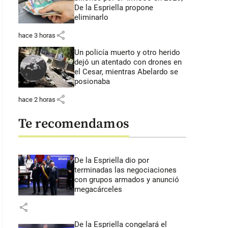
De la Espriella propone
eliminarlo
share
hace 3 horas
Un policía muerto y otro herido
dejó un atentado con drones en
el Cesar, mientras Abelardo se
posionaba
share
hace 2 horas
Te recomendamos
De la Espriella dio por
terminadas las negociaciones
con grupos armados y anunció
megacárceles
share
De la Espriella congelará el