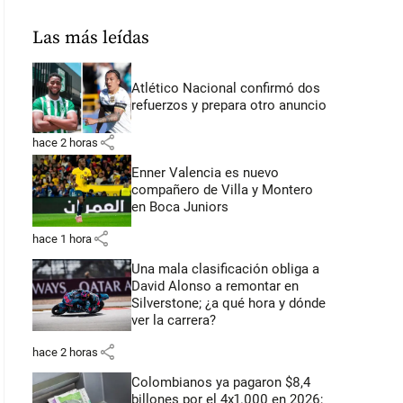
Las más leídas
Atlético Nacional confirmó dos
refuerzos y prepara otro anuncio
share
hace 2 horas
Enner Valencia es nuevo
compañero de Villa y Montero
en Boca Juniors
share
hace 1 hora
Una mala clasificación obliga a
David Alonso a remontar en
Silverstone; ¿a qué hora y dónde
ver la carrera?
share
hace 2 horas
Colombianos ya pagaron $8,4
billones por el 4x1.000 en 2026;