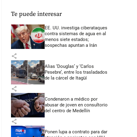
Te puede interesar
EE. UU. investiga ciberataques
contra sistemas de agua en al
menos siete estados;
sospechas apuntan a Irán
share
Alias ‘Douglas’ y ‘Carlos
Pesebre’, entre los trasladados
de la cárcel de Itagüí
share
Condenaron a médico por
abusar de joven en consultorio
del centro de Medellín
share
Ponen lupa a contrato para dar