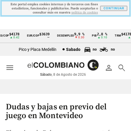
Este portal emplea cookies internas y de terceros con fines
estadísticos, funcionales y publicitarios. Puede aceptarlas o
CONTINUAR
consultar más en nuestra
politica de cookies
$4178
$3639
9,9 %
2,8 %
$4178,
COP
EUR/COP
DESEMPLEO
PIB
TRM
Cintillo
▲ 0.42
—
▼ 0.30
▲ 0.10
▲ 0.
de
Pico y Placa Medellín
Sabado
no
no
indicadores
económicos
menu
person
search
Colombia
Sábado
, 8 de Agosto de 2026
Dudas y bajas en previo del
juego en Montevideo