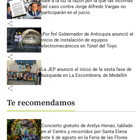
Sale a la luz la razón por la que las víctimas
del caso contra Jorge Alfredo Vargas no
participarán en el juicio
share
¡Por fin! Gobernador de Antioquia anunció el
inicio de instalación de equipos
electromecánicos en Túnel del Toyo
share
La JEP anunció el inicio de la sexta fase de
búsqueda en La Escombrera, de Medellín
share
Te recomendamos
Concierto gratuito de Arelys Henao, tablado
en el Centro y recorridos por Santa Elena
este 6 de agosto en la Feria de las Flores