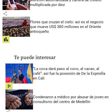
multiplicada por diez
share
Flores que cruzan el cielo: así es el negocio
que mueve US$ 380 millones en el Oriente
antioqueño
share
Te puede interesar
“La coca dará paso al coco, al cacao, al
café”: así fue la posesión de De la Espriella
en Cali
share
Condenaron a médico por abusar de joven en
consultorio del centro de Medellín
share