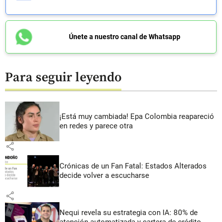
Únete a nuestro canal de Whatsapp
Para seguir leyendo
¡Está muy cambiada! Epa Colombia reapareció
en redes y parece otra
share
Crónicas de un Fan Fatal: Estados Alterados
decide volver a escucharse
share
Nequi revela su estrategia con IA: 80% de
atención automatizada y cartera de crédito