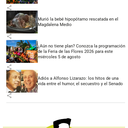
share
Murió la bebé hipopótamo rescatada en el
Magdalena Medio
share
¿Aún no tiene plan? Conozca la programación
de la Feria de las Flores 2026 para este
miércoles 5 de agosto
share
Adiós a Alfonso Lizarazo: los hitos de una
vida entre el humor, el secuestro y el Senado
share