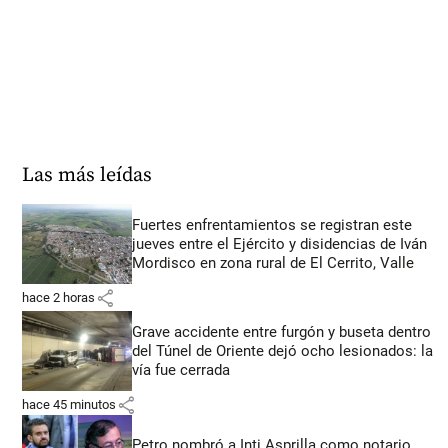
Las más leídas
Fuertes enfrentamientos se registran este
jueves entre el Ejército y disidencias de Iván
Mordisco en zona rural de El Cerrito, Valle
share
hace 2 horas
Grave accidente entre furgón y buseta dentro
del Túnel de Oriente dejó ocho lesionados: la
vía fue cerrada
share
hace 45 minutos
Petro nombró a Inti Asprilla como notario