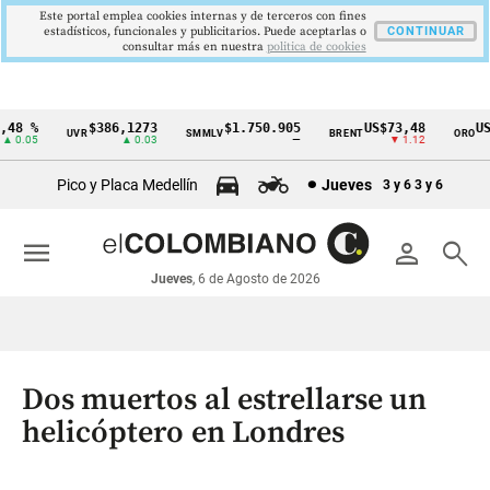
Este portal emplea cookies internas y de terceros con fines
estadísticos, funcionales y publicitarios. Puede aceptarlas o
CONTINUAR
consultar más en nuestra
politica de cookies
8 %
$386,1273
$1.750.905
US$73,48
US$3
UVR
SMMLV
BRENT
ORO
Cintillo
0.05
▲ 0.03
—
▼ 1.12
de
Pico y Placa Medellín
Jueves
3 y 6
3 y 6
indicadores
económicos
menu
person
search
Colombia
Jueves
, 6 de Agosto de 2026
Dos muertos al estrellarse un
helicóptero en Londres