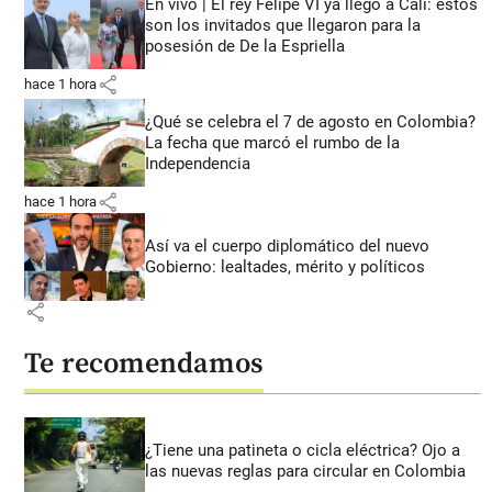
En vivo | El rey Felipe VI ya llegó a Cali: estos
son los invitados que llegaron para la
posesión de De la Espriella
share
hace 1 hora
¿Qué se celebra el 7 de agosto en Colombia?
La fecha que marcó el rumbo de la
Independencia
share
hace 1 hora
Así va el cuerpo diplomático del nuevo
Gobierno: lealtades, mérito y políticos
share
Te recomendamos
¿Tiene una patineta o cicla eléctrica? Ojo a
las nuevas reglas para circular en Colombia