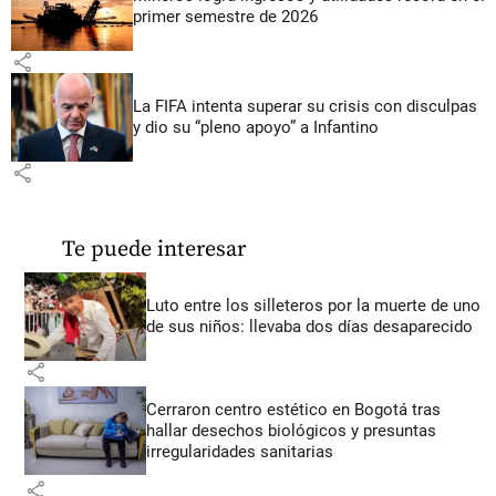
primer semestre de 2026
share
La FIFA intenta superar su crisis con disculpas
y dio su “pleno apoyo” a Infantino
share
Te puede interesar
Luto entre los silleteros por la muerte de uno
de sus niños: llevaba dos días desaparecido
share
Cerraron centro estético en Bogotá tras
hallar desechos biológicos y presuntas
irregularidades sanitarias
share