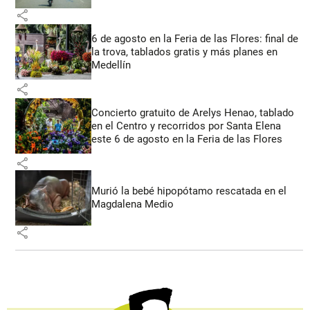
share
6 de agosto en la Feria de las Flores: final de
la trova, tablados gratis y más planes en
Medellín
share
Concierto gratuito de Arelys Henao, tablado
en el Centro y recorridos por Santa Elena
este 6 de agosto en la Feria de las Flores
share
Murió la bebé hipopótamo rescatada en el
Magdalena Medio
share