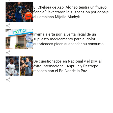
El Chelsea de Xabi Alonso tendrá un “nuevo
fichaje”: levantaron la suspensión por dopaje
al ucraniano Mijailo Mudryk
share
Invima alerta por la venta ilegal de un
supuesto medicamento para el dolor:
autoridades piden suspender su consumo
share
De cuestionados en Nacional y el DIM al
éxito internacional: Asprilla y Restrepo
renacen con el Bolívar de la Paz
share