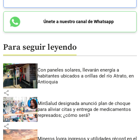
Únete a nuestro canal de Whatsapp
Para seguir leyendo
Con paneles solares, llevarán energía a
habitantes ubicados a orillas del río Atrato, en
Antioquia
share
MinSalud designada anunció plan de choque
para aliviar citas y entrega de medicamentos
represados; ¿cómo será?
share
Mineros logra ingresos y utilidades récord en el