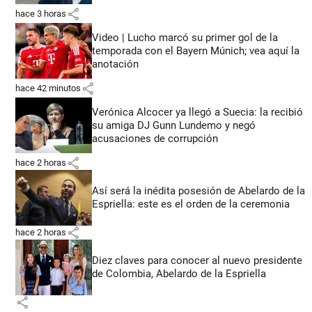
share
hace 3 horas
Video | Lucho marcó su primer gol de la
temporada con el Bayern Múnich; vea aquí la
anotación
share
hace 42 minutos
Verónica Alcocer ya llegó a Suecia: la recibió
su amiga DJ Gunn Lundemo y negó
acusaciones de corrupción
share
hace 2 horas
Así será la inédita posesión de Abelardo de la
Espriella: este es el orden de la ceremonia
share
hace 2 horas
Diez claves para conocer al nuevo presidente
de Colombia, Abelardo de la Espriella
share