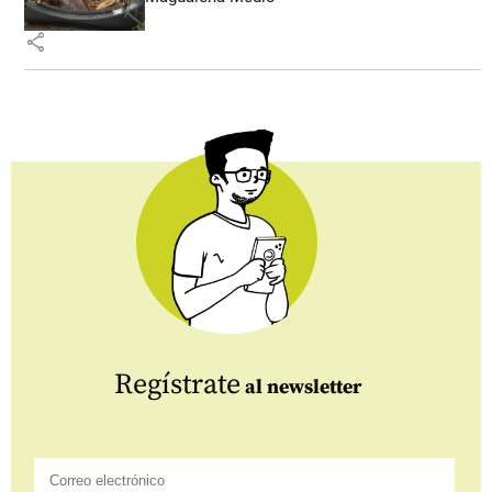
share
Regístrate
al newsletter