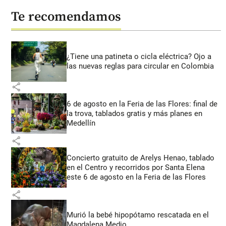
Te recomendamos
¿Tiene una patineta o cicla eléctrica? Ojo a
las nuevas reglas para circular en Colombia
share
6 de agosto en la Feria de las Flores: final de
la trova, tablados gratis y más planes en
Medellín
share
Concierto gratuito de Arelys Henao, tablado
en el Centro y recorridos por Santa Elena
este 6 de agosto en la Feria de las Flores
share
Murió la bebé hipopótamo rescatada en el
Magdalena Medio