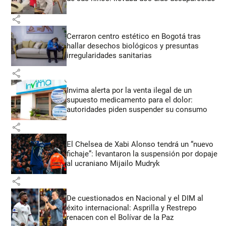
share
Cerraron centro estético en Bogotá tras
hallar desechos biológicos y presuntas
irregularidades sanitarias
share
Invima alerta por la venta ilegal de un
supuesto medicamento para el dolor:
autoridades piden suspender su consumo
share
El Chelsea de Xabi Alonso tendrá un “nuevo
fichaje”: levantaron la suspensión por dopaje
al ucraniano Mijailo Mudryk
share
De cuestionados en Nacional y el DIM al
éxito internacional: Asprilla y Restrepo
renacen con el Bolívar de la Paz