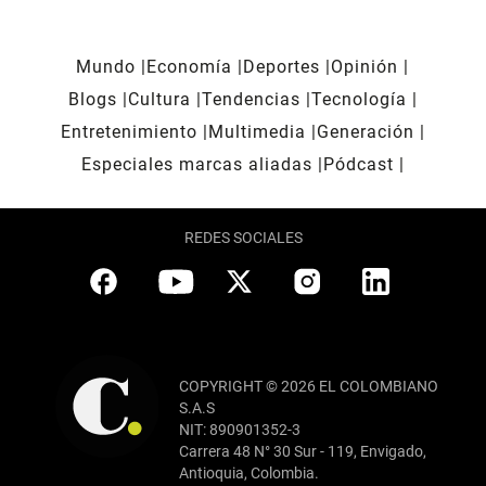
Mundo
Economía
Deportes
Opinión
Blogs
Cultura
Tendencias
Tecnología
Entretenimiento
Multimedia
Generación
Especiales marcas aliadas
Pódcast
REDES SOCIALES
COPYRIGHT © 2026 EL COLOMBIANO
S.A.S
NIT: 890901352-3
Carrera 48 N° 30 Sur - 119, Envigado,
Antioquia, Colombia.