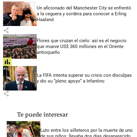
Un aficionado del Manchester City se enfrentó
a la ceguera y sordera para conocer a Erling
Haaland
share
Flores que cruzan el cielo: así es el negocio
que mueve US$ 380 millones en el Oriente
antioqueño
share
La FIFA intenta superar su crisis con disculpas
y dio su “pleno apoyo” a Infantino
share
Te puede interesar
Luto entre los silleteros por la muerte de uno
de sus niños: llevaba dos días desaparecido