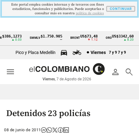
Este portal emplea cookies internas y de terceros con fines
estadísticos, funcionales y publicitarios. Puede aceptarlas o
CONTINUAR
consultar más en nuestra
politica de cookies
386,1273
$1.750.905
US$73,48
US$3342,60
SMMLV
BRENT
ORO
Cintillo
▲ 0.03
—
▼ 1.12
▲ 8.20
de
Pico y Placa Medellín
Viernes
7 y 9
7 y 9
indicadores
económicos
menu
person
search
Colombia
Viernes
, 7 de Agosto de 2026
Detenidos 23 policías
08 de junio de 2011