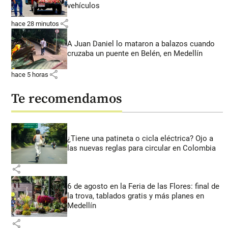
vehículos
share
hace 28 minutos
A Juan Daniel lo mataron a balazos cuando
cruzaba un puente en Belén, en Medellín
share
hace 5 horas
Te recomendamos
¿Tiene una patineta o cicla eléctrica? Ojo a
las nuevas reglas para circular en Colombia
share
6 de agosto en la Feria de las Flores: final de
la trova, tablados gratis y más planes en
Medellín
share