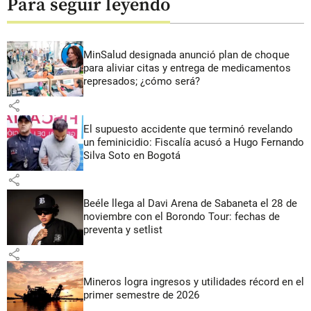
Para seguir leyendo
MinSalud designada anunció plan de choque
para aliviar citas y entrega de medicamentos
represados; ¿cómo será?
share
El supuesto accidente que terminó revelando
un feminicidio: Fiscalía acusó a Hugo Fernando
Silva Soto en Bogotá
share
Beéle llega al Davi Arena de Sabaneta el 28 de
noviembre con el Borondo Tour: fechas de
preventa y setlist
share
Mineros logra ingresos y utilidades récord en el
primer semestre de 2026