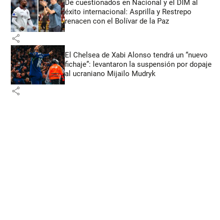
De cuestionados en Nacional y el DIM al
éxito internacional: Asprilla y Restrepo
renacen con el Bolívar de la Paz
share
El Chelsea de Xabi Alonso tendrá un “nuevo
fichaje”: levantaron la suspensión por dopaje
al ucraniano Mijailo Mudryk
share