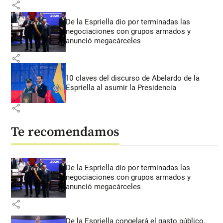
share
De la Espriella dio por terminadas las
negociaciones con grupos armados y
anunció megacárceles
share
10 claves del discurso de Abelardo de la
Espriella al asumir la Presidencia
share
Te recomendamos
De la Espriella dio por terminadas las
negociaciones con grupos armados y
anunció megacárceles
share
De la Espriella congelará el gasto público,