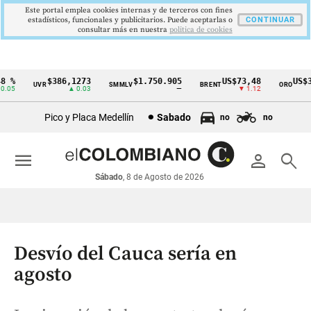
Este portal emplea cookies internas y de terceros con fines
estadísticos, funcionales y publicitarios. Puede aceptarlas o
CONTINUAR
consultar más en nuestra
politica de cookies
%
$386,1273
$1.750.905
US$73,48
US$33
UVR
SMMLV
BRENT
ORO
Cintillo
05
▲ 0.03
—
▼ 1.12
de
Pico y Placa Medellín
Sabado
no
no
indicadores
económicos
menu
person
search
Colombia
Sábado
, 8 de Agosto de 2026
Desvío del Cauca sería en
agosto