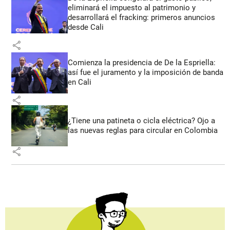
eliminará el impuesto al patrimonio y
desarrollará el fracking: primeros anuncios
desde Cali
share
Comienza la presidencia de De la Espriella:
así fue el juramento y la imposición de banda
en Cali
share
¿Tiene una patineta o cicla eléctrica? Ojo a
las nuevas reglas para circular en Colombia
share