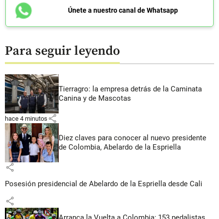
Únete a nuestro canal de Whatsapp
Para seguir leyendo
Tierragro: la empresa detrás de la Caminata
Canina y de Mascotas
share
hace 4 minutos
Diez claves para conocer al nuevo presidente
de Colombia, Abelardo de la Espriella
share
Posesión presidencial de Abelardo de la Espriella desde Cali
share
Arranca la Vuelta a Colombia: 153 pedalistas