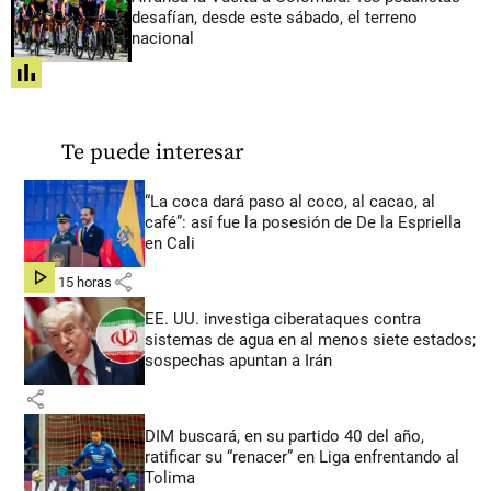
desafían, desde este sábado, el terreno
nacional
share
Te puede interesar
“La coca dará paso al coco, al cacao, al
café”: así fue la posesión de De la Espriella
en Cali
share
hace 15 horas
EE. UU. investiga ciberataques contra
sistemas de agua en al menos siete estados;
sospechas apuntan a Irán
share
DIM buscará, en su partido 40 del año,
ratificar su “renacer” en Liga enfrentando al
Tolima