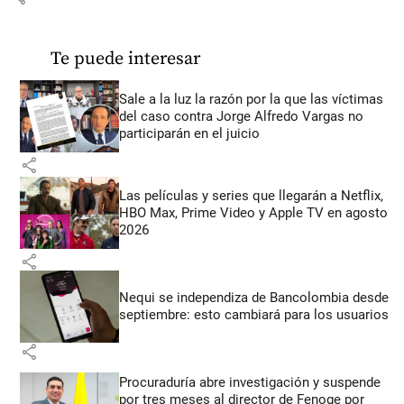
Te puede interesar
Sale a la luz la razón por la que las víctimas
del caso contra Jorge Alfredo Vargas no
participarán en el juicio
share
Las películas y series que llegarán a Netflix,
HBO Max, Prime Video y Apple TV en agosto
2026
share
Nequi se independiza de Bancolombia desde
septiembre: esto cambiará para los usuarios
share
Procuraduría abre investigación y suspende
por tres meses al director de Fenoge por