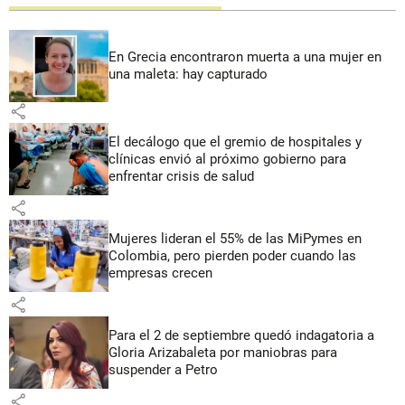
En Grecia encontraron muerta a una mujer en
una maleta: hay capturado
share
El decálogo que el gremio de hospitales y
clínicas envió al próximo gobierno para
enfrentar crisis de salud
share
Mujeres lideran el 55% de las MiPymes en
Colombia, pero pierden poder cuando las
empresas crecen
share
Para el 2 de septiembre quedó indagatoria a
Gloria Arizabaleta por maniobras para
suspender a Petro
share