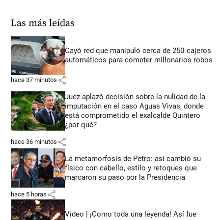
Las más leídas
Cayó red que manipuló cerca de 250 cajeros
automáticos para cometer millonarios robos
share
hace 37 minutos
Juez aplazó decisión sobre la nulidad de la
imputación en el caso Aguas Vivas, donde
está comprometido el exalcalde Quintero
¿por qué?
share
hace 36 minutos
La metamorfosis de Petro: así cambió su
físico con cabello, estilo y retoques que
marcaron su paso por la Presidencia
share
hace 5 horas
Video | ¡Como toda una leyenda! Así fue