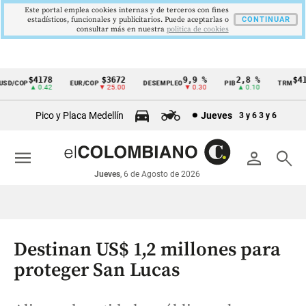
Este portal emplea cookies internas y de terceros con fines
estadísticos, funcionales y publicitarios. Puede aceptarlas o
CONTINUAR
consultar más en nuestra
politica de cookies
$4178
$3672
9,9 %
2,8 %
$417
D/COP
EUR/COP
DESEMPLEO
PIB
TRM
Cintillo
▲ 0.42
▼ 25.00
▼ 0.30
▲ 0.10
▲ 
de
Pico y Placa Medellín
Jueves
3 y 6
3 y 6
indicadores
económicos
menu
person
search
Colombia
Jueves
, 6 de Agosto de 2026
Destinan US$ 1,2 millones para
proteger San Lucas