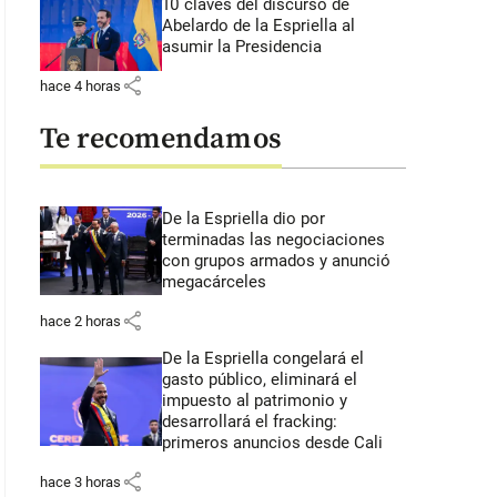
10 claves del discurso de
Abelardo de la Espriella al
asumir la Presidencia
share
hace 4 horas
Te recomendamos
De la Espriella dio por
terminadas las negociaciones
con grupos armados y anunció
megacárceles
share
hace 2 horas
De la Espriella congelará el
gasto público, eliminará el
impuesto al patrimonio y
desarrollará el fracking:
primeros anuncios desde Cali
share
hace 3 horas