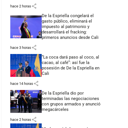
share
hace 2 horas
De la Espriella congelará el
gasto público, eliminará el
impuesto al patrimonio y
desarrollará el fracking:
primeros anuncios desde Cali
share
hace 3 horas
“La coca dará paso al coco, al
cacao, al café”: así fue la
posesión de De la Espriella en
Cali
share
hace 14 horas
De la Espriella dio por
terminadas las negociaciones
con grupos armados y anunció
megacárceles
share
hace 2 horas