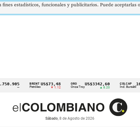
 fines estadísticos, funcionales y publicitarios. Puede aceptarlas
0.905
US$73,48
US$3342,60
1621
BRENT
ORO
COLCAP
Petróleo
Onza Troy
Índ. Bursátil
—
▼ 1.12
▲ 8.20
Sábado
, 8 de Agosto de 2026