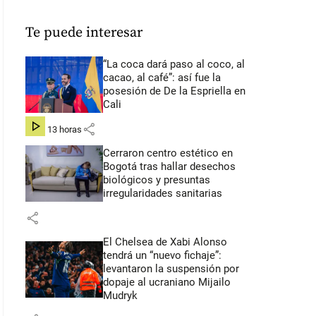
Te puede interesar
“La coca dará paso al coco, al
cacao, al café”: así fue la
posesión de De la Espriella en
Cali
share
hace 13 horas
Cerraron centro estético en
Bogotá tras hallar desechos
biológicos y presuntas
irregularidades sanitarias
share
El Chelsea de Xabi Alonso
tendrá un “nuevo fichaje”:
levantaron la suspensión por
dopaje al ucraniano Mijailo
Mudryk