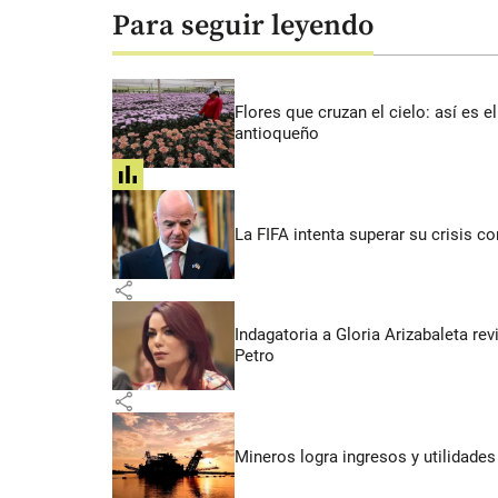
Para seguir leyendo
Flores que cruzan el cielo: así es
antioqueño
share
La FIFA intenta superar su crisis co
share
Indagatoria a Gloria Arizabaleta re
Petro
share
Mineros logra ingresos y utilidade