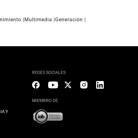
enimiento
Multimedia
Generación
REDES SOCIALES
MIEMBRO DE:
IA Y