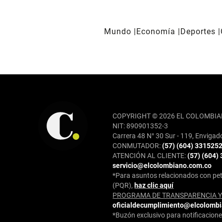
Mundo
Economía
Deportes
REDES SOCIALES
COPYRIGHT © 2026 EL COLOMBIA
NIT: 890901352-3
Carrera 48 N° 30 Sur - 119, Envigad
CONMUTADOR:
(57) (604) 331525
ATENCIÓN AL CLIENTE:
(57) (604)
servicio@elcolombiano.com.co
*Para asuntos relacionados con pet
(PQR),
haz clic aquí
PROGRAMA DE TRANSPARENCIA Y 
oficialdecumplimiento@elcolomb
*Buzón exclusivo para notificaciones