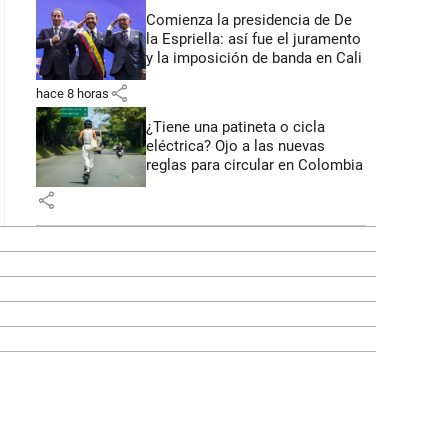
Comienza la presidencia de De
la Espriella: así fue el juramento
y la imposición de banda en Cali
share
hace 8 horas
¿Tiene una patineta o cicla
eléctrica? Ojo a las nuevas
reglas para circular en Colombia
share