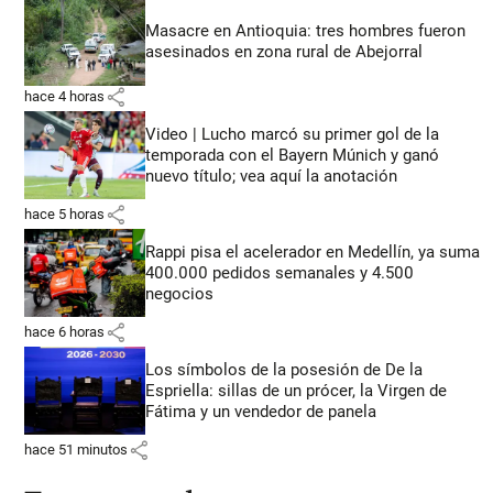
Masacre en Antioquia: tres hombres fueron
asesinados en zona rural de Abejorral
share
hace 4 horas
Video | Lucho marcó su primer gol de la
temporada con el Bayern Múnich y ganó
nuevo título; vea aquí la anotación
share
hace 5 horas
Rappi pisa el acelerador en Medellín, ya suma
400.000 pedidos semanales y 4.500
negocios
share
hace 6 horas
Los símbolos de la posesión de De la
Espriella: sillas de un prócer, la Virgen de
Fátima y un vendedor de panela
share
hace 51 minutos