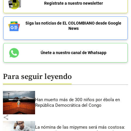
Regístrate a nuestro newsletter
Siga las noticias de EL COLOMBIANO desde Google
News
Únete a nuestro canal de Whatsapp
Para seguir leyendo
Han muerto más de 300 niños por ébola en
República Democrática del Congo
share
La nómina de las mipymes será más costosa: