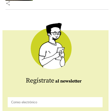
share
Regístrate
al newsletter