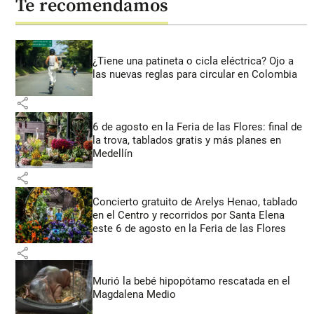
Te recomendamos
¿Tiene una patineta o cicla eléctrica? Ojo a
las nuevas reglas para circular en Colombia
share
6 de agosto en la Feria de las Flores: final de
la trova, tablados gratis y más planes en
Medellín
share
Concierto gratuito de Arelys Henao, tablado
en el Centro y recorridos por Santa Elena
este 6 de agosto en la Feria de las Flores
share
Murió la bebé hipopótamo rescatada en el
Magdalena Medio