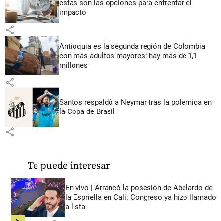
estas son las opciones para enfrentar el
impacto
share
Antioquia es la segunda región de Colombia
con más adultos mayores: hay más de 1,1
millones
share
Santos respaldó a Neymar tras la polémica en
la Copa de Brasil
share
Te puede interesar
En vivo | Arrancó la posesión de Abelardo de
la Espriella en Cali: Congreso ya hizo llamado
a lista