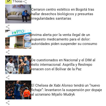
share
hace 7 horas
Cerraron centro estético en Bogotá tras
hallar desechos biológicos y presuntas
irregularidades sanitarias
share
Invima alerta por la venta ilegal de un
supuesto medicamento para el dolor:
autoridades piden suspender su consumo
share
De cuestionados en Nacional y el DIM al
éxito internacional: Asprilla y Restrepo
renacen con el Bolívar de la Paz
share
El Chelsea de Xabi Alonso tendrá un “nuevo
fichaje”: levantaron la suspensión por dopaje
al ucraniano Mijailo Mudryk
share