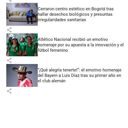
Cerraron centro estético en Bogotá tras
hallar desechos biológicos y presuntas
irregularidades sanitarias
share
Atlético Nacional recibió un emotivo
homenaje por su apuesta a la innovación y el
fútbol femenino
share
“¡Qué alegría tenerte!”: el emotivo homenaje
del Bayern a Luis Díaz tras su primer año en
el club alemán
share