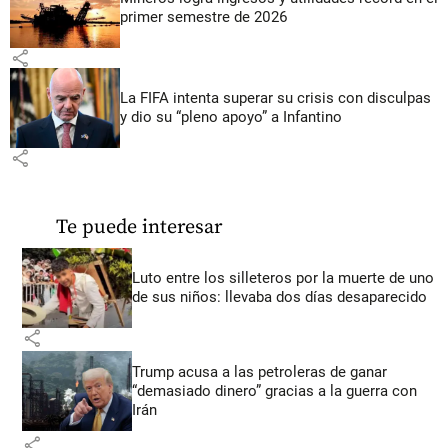
primer semestre de 2026
share
La FIFA intenta superar su crisis con disculpas
y dio su “pleno apoyo” a Infantino
share
Te puede interesar
Luto entre los silleteros por la muerte de uno
de sus niños: llevaba dos días desaparecido
share
Trump acusa a las petroleras de ganar
“demasiado dinero” gracias a la guerra con
Irán
share