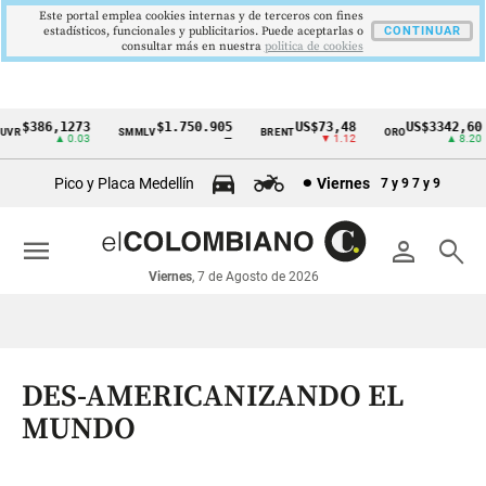
Este portal emplea cookies internas y de terceros con fines
estadísticos, funcionales y publicitarios. Puede aceptarlas o
CONTINUAR
consultar más en nuestra
politica de cookies
$386,1273
$1.750.905
US$73,48
US$3342,60
R
SMMLV
BRENT
ORO
Cintillo
▲ 0.03
—
▼ 1.12
▲ 8.20
de
Pico y Placa Medellín
Viernes
7 y 9
7 y 9
indicadores
económicos
menu
person
search
Colombia
Viernes
, 7 de Agosto de 2026
DES-AMERICANIZANDO EL
MUNDO