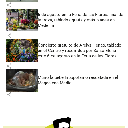
share
6 de agosto en la Feria de las Flores: final de
la trova, tablados gratis y más planes en
Medellín
share
Concierto gratuito de Arelys Henao, tablado
en el Centro y recorridos por Santa Elena
este 6 de agosto en la Feria de las Flores
share
Murió la bebé hipopótamo rescatada en el
Magdalena Medio
share