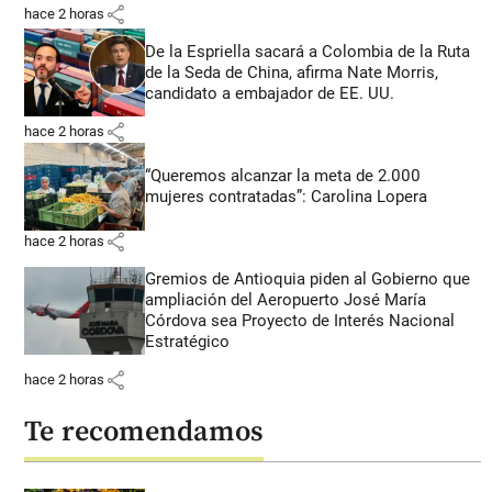
share
hace 2 horas
De la Espriella sacará a Colombia de la Ruta
de la Seda de China, afirma Nate Morris,
candidato a embajador de EE. UU.
share
hace 2 horas
“Queremos alcanzar la meta de 2.000
mujeres contratadas”: Carolina Lopera
share
hace 2 horas
Gremios de Antioquia piden al Gobierno que
ampliación del Aeropuerto José María
Córdova sea Proyecto de Interés Nacional
Estratégico
share
hace 2 horas
Te recomendamos