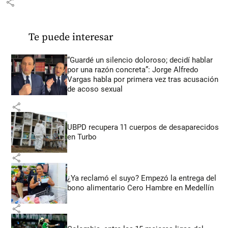
share
Te puede interesar
“Guardé un silencio doloroso; decidí hablar
por una razón concreta”: Jorge Alfredo
Vargas habla por primera vez tras acusación
de acoso sexual
share
UBPD recupera 11 cuerpos de desaparecidos
en Turbo
share
¿Ya reclamó el suyo? Empezó la entrega del
bono alimentario Cero Hambre en Medellín
share