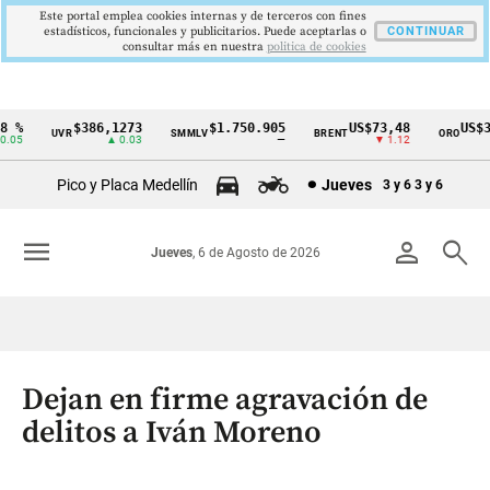
Este portal emplea cookies internas y de terceros con fines
estadísticos, funcionales y publicitarios. Puede aceptarlas o
CONTINUAR
consultar más en nuestra
politica de cookies
 %
$386,1273
$1.750.905
US$73,48
US$33
UVR
SMMLV
BRENT
ORO
Cintillo
05
▲ 0.03
—
▼ 1.12
de
Pico y Placa Medellín
Jueves
3 y 6
3 y 6
indicadores
económicos
menu
person
search
Jueves
, 6 de Agosto de 2026
Colombia
Dejan en firme agravación de
delitos a Iván Moreno