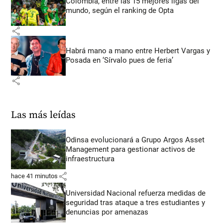
Colombia, entre las 15 mejores ligas del
mundo, según el ranking de Opta
share
Habrá mano a mano entre Herbert Vargas y
Posada en ‘Sírvalo pues de feria’
share
Las más leídas
Odinsa evolucionará a Grupo Argos Asset
Management para gestionar activos de
infraestructura
share
hace 41 minutos
Universidad Nacional refuerza medidas de
seguridad tras ataque a tres estudiantes y
denuncias por amenazas