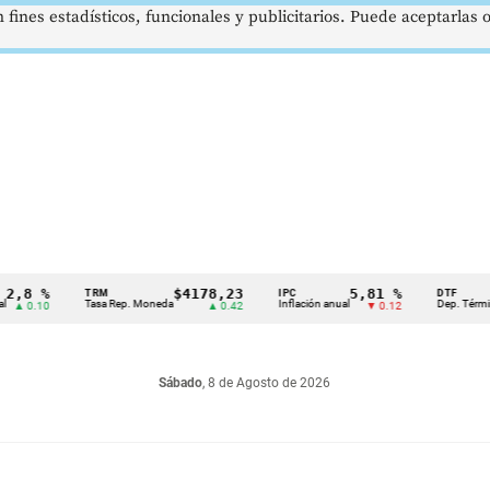
 fines estadísticos, funcionales y publicitarios. Puede aceptarlas
8 %
$4178,23
5,81 %
TRM
IPC
DTF
Tasa Rep. Moneda
Inflación anual
Dep. Término Fij
0.10
▲ 0.42
▼ 0.12
Sábado
, 8 de Agosto de 2026