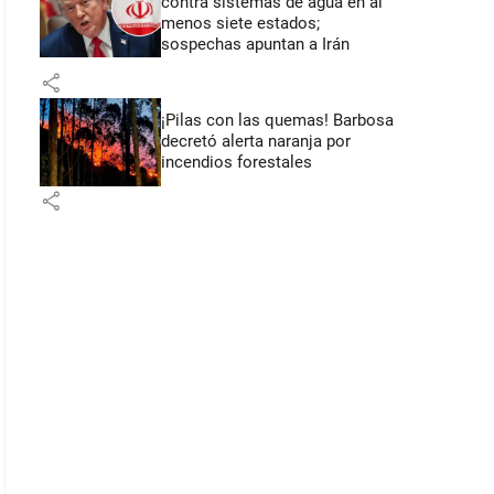
contra sistemas de agua en al
menos siete estados;
sospechas apuntan a Irán
share
¡Pilas con las quemas! Barbosa
decretó alerta naranja por
incendios forestales
share