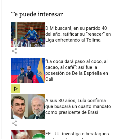
Te puede interesar
DIM buscará, en su partido 40
del año, ratificar su “renacer” en
Liga enfrentando al Tolima
share
“La coca dará paso al coco, al
cacao, al café”: así fue la
posesión de De la Espriella en
Cali
share
A sus 80 años, Lula confirma
que buscará un cuarto mandato
como presidente de Brasil
share
EE. UU. investiga ciberataques