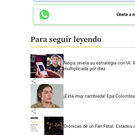
Únete a n
Para seguir leyendo
Nequi revela su estrategia con IA:
multiplicada por diez
share
¡Está muy cambiada! Epa Colombia 
share
Crónicas de un Fan Fatal: Estados 