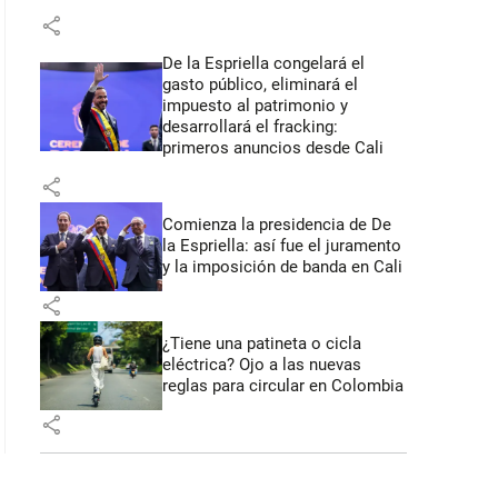
share
De la Espriella congelará el
gasto público, eliminará el
impuesto al patrimonio y
desarrollará el fracking:
primeros anuncios desde Cali
share
Comienza la presidencia de De
la Espriella: así fue el juramento
y la imposición de banda en Cali
share
¿Tiene una patineta o cicla
eléctrica? Ojo a las nuevas
reglas para circular en Colombia
share