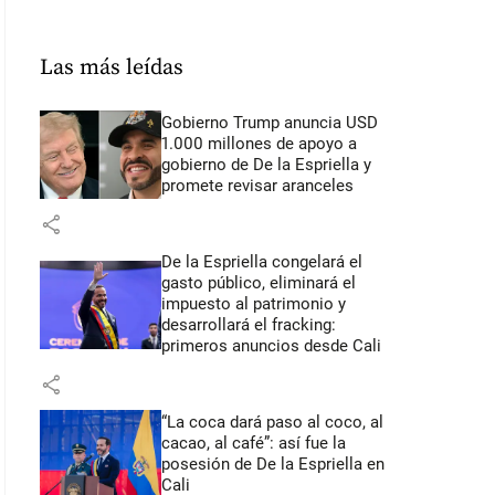
Las más leídas
Gobierno Trump anuncia USD
1.000 millones de apoyo a
gobierno de De la Espriella y
promete revisar aranceles
share
De la Espriella congelará el
gasto público, eliminará el
impuesto al patrimonio y
desarrollará el fracking:
primeros anuncios desde Cali
share
“La coca dará paso al coco, al
cacao, al café”: así fue la
posesión de De la Espriella en
Cali