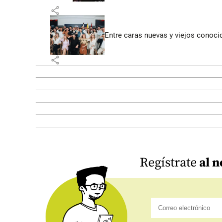
share
Entre caras nuevas y viejos conoci
share
Regístrate
al n