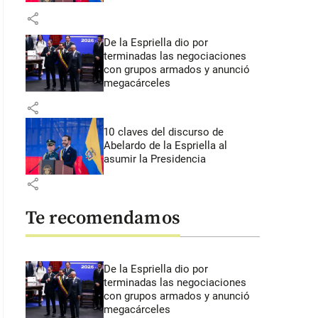
share
De la Espriella dio por
terminadas las negociaciones
con grupos armados y anunció
megacárceles
share
10 claves del discurso de
Abelardo de la Espriella al
asumir la Presidencia
share
Te recomendamos
De la Espriella dio por
terminadas las negociaciones
con grupos armados y anunció
megacárceles