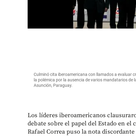
Culminó cita iberoamericana con llamados a evaluar cri
la polémica por la ausencia de varios mandatarios de l
Asunción, Paraguay.
Los líderes iberoamericanos clausurar
debate sobre el papel del Estado en el c
Rafael Correa puso la nota discordant