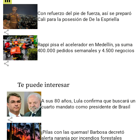
share
Con refuerzo del pie de fuerza, así se preparó
Cali para la posesión de De la Espriella
share
Rappi pisa el acelerador en Medellín, ya suma
400.000 pedidos semanales y 4.500 negocios
share
Te puede interesar
A sus 80 años, Lula confirma que buscará un
cuarto mandato como presidente de Brasil
share
¡Pilas con las quemas! Barbosa decretó
alerta naranja por incendios forestales