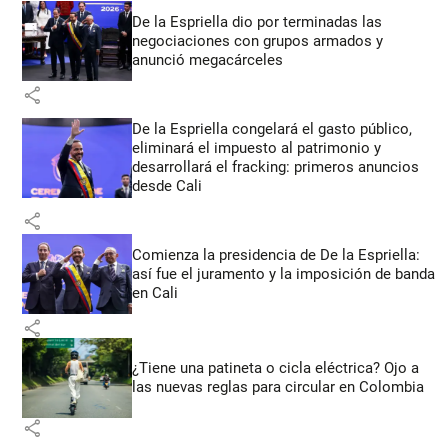
De la Espriella dio por terminadas las
negociaciones con grupos armados y
anunció megacárceles
share
De la Espriella congelará el gasto público,
eliminará el impuesto al patrimonio y
desarrollará el fracking: primeros anuncios
desde Cali
share
Comienza la presidencia de De la Espriella:
así fue el juramento y la imposición de banda
en Cali
share
¿Tiene una patineta o cicla eléctrica? Ojo a
las nuevas reglas para circular en Colombia
share