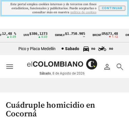
Este portal emplea cookies internas y de terceros con fines
estadísticos, funcionales y publicitarios. Puede aceptarlas o
CONTINUAR
consultar más en nuestra
politica de cookies
2,48 %
$386,1273
$1.750.905
US$73,48
UVR
SMMLV
BRENT
ORO
Cintillo
▲ 0.05
▲ 0.03
—
▼ 1.12
de
Pico y Placa Medellín
Sabado
no
no
indicadores
económicos
menu
person
search
Colombia
Sábado
, 8 de Agosto de 2026
Cuádruple homicidio en
Cocorná