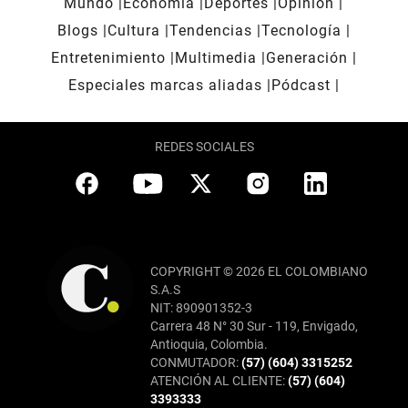
Mundo
Economía
Deportes
Opinión
Blogs
Cultura
Tendencias
Tecnología
Entretenimiento
Multimedia
Generación
Especiales marcas aliadas
Pódcast
REDES SOCIALES
COPYRIGHT © 2026 EL COLOMBIANO
S.A.S
NIT: 890901352-3
Carrera 48 N° 30 Sur - 119, Envigado,
Antioquia, Colombia.
CONMUTADOR:
(57) (604) 3315252
ATENCIÓN AL CLIENTE:
(57) (604)
3393333