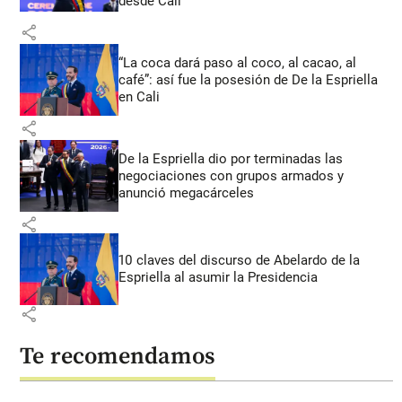
desde Cali
share
“La coca dará paso al coco, al cacao, al
café”: así fue la posesión de De la Espriella
en Cali
share
De la Espriella dio por terminadas las
negociaciones con grupos armados y
anunció megacárceles
share
10 claves del discurso de Abelardo de la
Espriella al asumir la Presidencia
share
Te recomendamos