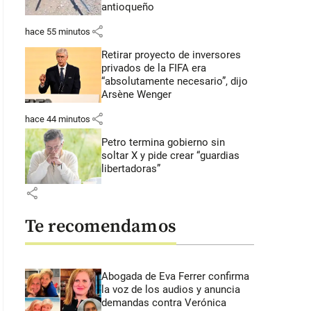
antioqueño
share
hace 55 minutos
Retirar proyecto de inversores
privados de la FIFA era
“absolutamente necesario”, dijo
Arsène Wenger
share
hace 44 minutos
Petro termina gobierno sin
soltar X y pide crear “guardias
libertadoras”
share
Te recomendamos
Abogada de Eva Ferrer confirma
la voz de los audios y anuncia
demandas contra Verónica