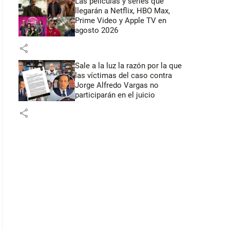
Las películas y series que
llegarán a Netflix, HBO Max,
Prime Video y Apple TV en
agosto 2026
share
Sale a la luz la razón por la que
las víctimas del caso contra
Jorge Alfredo Vargas no
participarán en el juicio
share