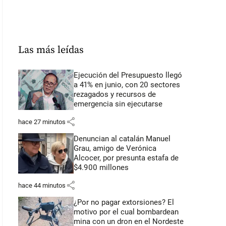
Las más leídas
Ejecución del Presupuesto llegó
a 41% en junio, con 20 sectores
rezagados y recursos de
emergencia sin ejecutarse
share
hace 27 minutos
Denuncian al catalán Manuel
Grau, amigo de Verónica
Alcocer, por presunta estafa de
$4.900 millones
share
hace 44 minutos
¿Por no pagar extorsiones? El
motivo por el cual bombardean
mina con un dron en el Nordeste