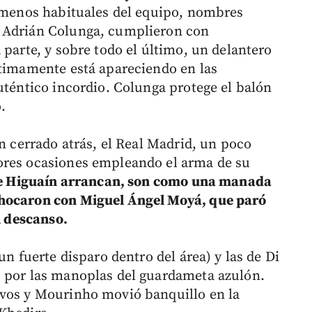
s menos habituales del equipo, nombres
y Adrián Colunga, cumplieron con
 parte, y sobre todo el último, un delantero
ltimamente está apareciendo en las
uténtico incordio. Colunga protege el balón
.
en cerrado atrás, el Real Madrid, un poco
ores ocasiones empleando el arma de su
a e Higuaín arrancan, son como una manada
chocaron con Miguel Ángel Moyá, que paró
l descanso.
un fuerte disparo dentro del área) y las de Di
s por las manoplas del guardameta azulón.
ivos y Mourinho movió banquillo en la