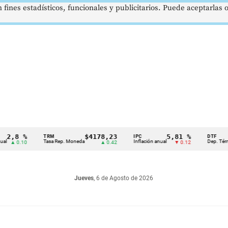
 fines estadísticos, funcionales y publicitarios. Puede aceptarlas
 %
$4178,23
5,81 %
TRM
IPC
DTF
Tasa Rep. Moneda
Inflación anual
Dep. Término Fijo
.10
▲ 0.42
▼ 0.12
Jueves
, 6 de Agosto de 2026