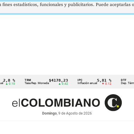
 fines estadísticos, funcionales y publicitarios. Puede aceptarlas
8 %
$4178,23
5,81 %
TRM
IPC
DTF
Tasa Rep. Moneda
Inflación anual
Dep. Término Fij
0.10
▲ 0.42
▼ 0.12
Domingo
, 9 de Agosto de 2026