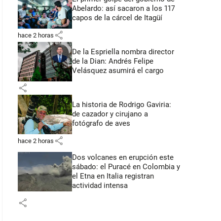
Abelardo: así sacaron a los 117
capos de la cárcel de Itagüí
share
hace 2 horas
De la Espriella nombra director
de la Dian: Andrés Felipe
Velásquez asumirá el cargo
share
La historia de Rodrigo Gaviria:
de cazador y cirujano a
fotógrafo de aves
share
hace 2 horas
Dos volcanes en erupción este
sábado: el Puracé en Colombia y
el Etna en Italia registran
actividad intensa
share