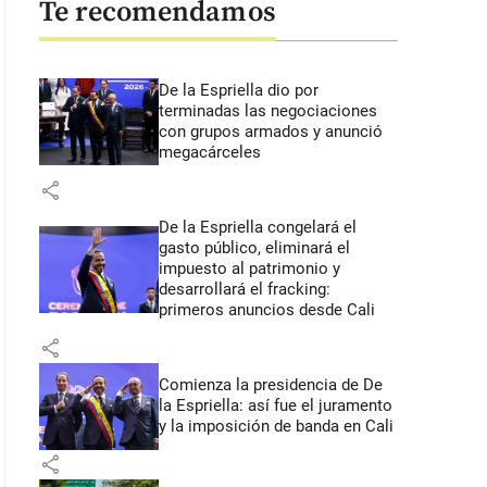
Te recomendamos
De la Espriella dio por
terminadas las negociaciones
con grupos armados y anunció
megacárceles
share
De la Espriella congelará el
gasto público, eliminará el
impuesto al patrimonio y
desarrollará el fracking:
primeros anuncios desde Cali
share
Comienza la presidencia de De
la Espriella: así fue el juramento
y la imposición de banda en Cali
share