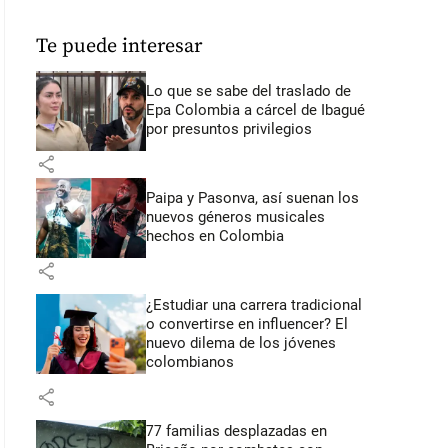
Te puede interesar
Lo que se sabe del traslado de
Epa Colombia a cárcel de Ibagué
por presuntos privilegios
share
Paipa y Pasonva, así suenan los
nuevos géneros musicales
hechos en Colombia
share
¿Estudiar una carrera tradicional
o convertirse en influencer? El
nuevo dilema de los jóvenes
colombianos
share
77 familias desplazadas en