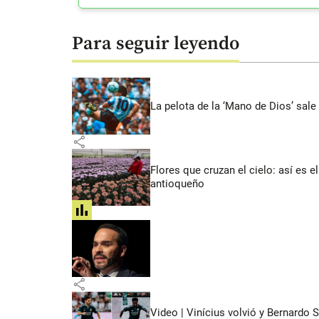
Para seguir leyendo
La pelota de la ‘Mano de Dios’ sale
share
Flores que cruzan el cielo: así es
antioqueño
share
share
Video | Vinícius volvió y Bernardo 