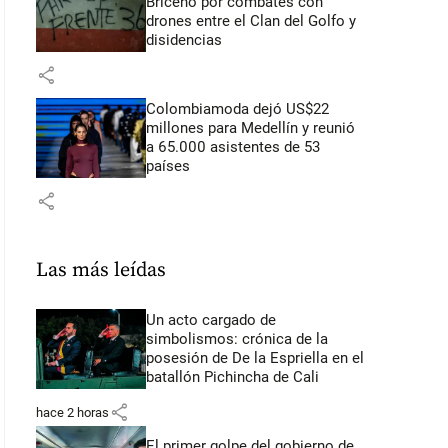
Briceño por combates con
drones entre el Clan del Golfo y
disidencias
share
Colombiamoda dejó US$22
millones para Medellín y reunió
a 65.000 asistentes de 53
países
share
Las más leídas
Un acto cargado de
simbolismos: crónica de la
posesión de De la Espriella en el
batallón Pichincha de Cali
share
hace 2 horas
El primer golpe del gobierno de